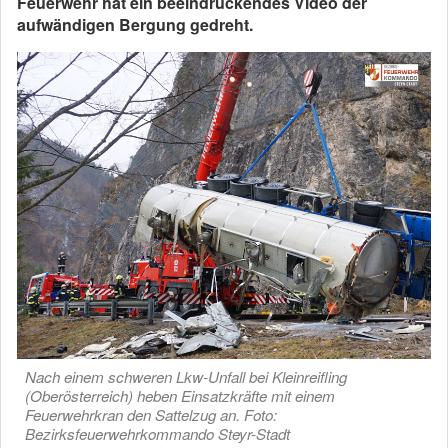
Feuerwehr hat ein beeindruckendes Video der
aufwändigen Bergung gedreht.
Nach einem schweren Lkw-Unfall bei Kleinreifling
(Oberösterreich) heben Einsatzkräfte mit einem
Feuerwehrkran den Sattelzug an. Foto:
Bezirksfeuerwehrkommando Steyr-Stadt