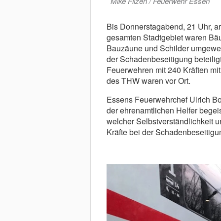
Mike Filzen / Feuerwehr Essen
Bis Donnerstagabend, 21 Uhr, ar
gesamten Stadtgebiet waren Bä
Bauzäune und Schilder umgeweht
der Schadenbeseitigung beteiligt.
Feuerwehren mit 240 Kräften mit.
des THW waren vor Ort.
Essens Feuerwehrchef Ulrich Bog
der ehrenamtlichen Helfer begeis
welcher Selbstverständlichkeit u
Kräfte bei der Schadenbeseitigun