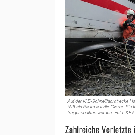
Auf der ICE-Schnellfahrstrecke H
(NI) ein Baum auf die Gleise. Ein
freigeschnitten werden. Foto: KFV
Zahlreiche Verletzte 