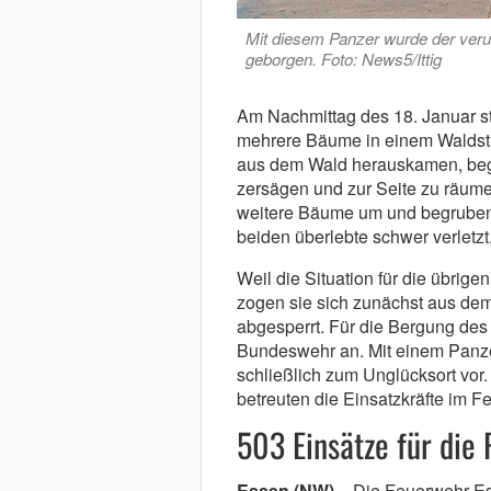
Mit diesem Panzer wurde der ver
geborgen. Foto: News5/Ittig
Am Nachmittag des 18. Januar st
mehrere Bäume in einem Waldstü
aus dem Wald herauskamen, beg
zersägen und zur Seite zu räume
weitere Bäume um und begruben 
beiden überlebte schwer verletzt,
Weil die Situation für die übrige
zogen sie sich zunächst aus de
abgesperrt. Für die Bergung des
Bundeswehr an. Mit einem Panze
schließlich zum Unglücksort vor.
betreuten die Einsatzkräfte im 
503 Einsätze für die
Essen (NW)
– Die Feuerwehr Es