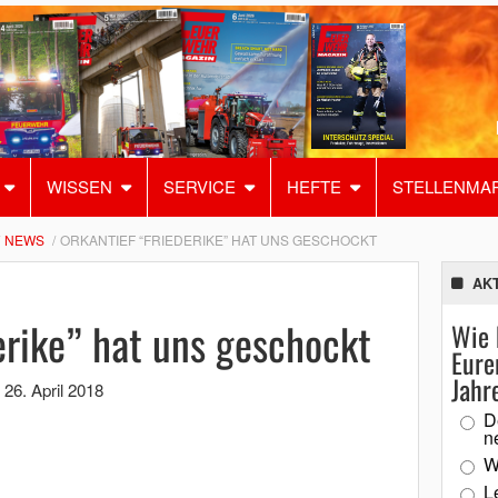
WISSEN
SERVICE
HEFTE
STELLENMA
NEWS
ORKANTIEF “FRIEDERIKE” HAT UNS GESCHOCKT
AK
erike” hat uns geschockt
Wie 
Eure
Jahr
,
26. April 2018
D
n
W
L