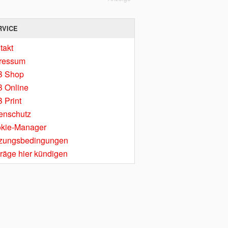
RVICE
takt
ressum
B Shop
 Online
 Print
enschutz
kie-Manager
zungsbedingungen
träge hier kündigen