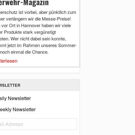
erwehr-Magazin
terschutz ist vorbei, aber pünktlich zum
r verlängern wir die Messe-Preise!
vor Ort in Hannover haben wir viele
r Produkte stark vergünstigt
ten. Wer nicht dabei sein konnte,
mt jetzt im Rahmen unseres Sommer-
 noch einmal die Chance.
terlesen
WSLETTER
ily Newsletter
eekly Newsletter