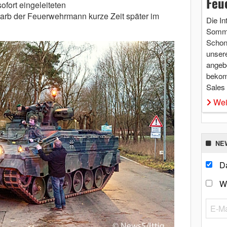
Feu
fort eingeleiteten
b der Feuerwehrmann kurze Zeit später im
Die In
Somme
Schon 
unsere
angebo
bekom
Sales
Wei
NE
Da
W