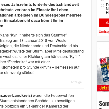
dieses Jahrzehnts forderte deutschlandweit
D
N
rleute verloren im Einsatz ihr Leben.
H
ationen arbeiteten im Bundesgebiet mehrere
n Einsatzbericht dazu könnt Ihr im
en.
Umfra
ans “Kyrill” näherte sich das Sturmtief
. Es zog am 18. Januar 2018 von Westen
elgien, die Niederlande und Deutschland bis
ebiet wütete der Sturm, aber Mitteldeutschland
 in west-östlicher Richtung am härtesten. “Kyrill”
ber “Friederike” war mit einer
 Kilometern pro Stunde (km/h) – gemessen auf
r ein wenig stärker.
Anzeige
sauer-Landkreis)
waren die Feuerwehren
n Sturm entstandenen Schäden zu beseitigen.
Som
e plötzlich ein 51-jähriger Kamerad der