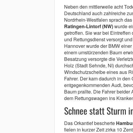
Neben den mittlerweile acht To
Deutschland auch zahlreiche zum 
Nordrhein-Westfalen sprach das 
Ratingen-Lintorf (NW)
wurde ei
getroffen. Sie war bei Eintreffen
und Rettungsdienst versorgt und
Hannover wurde der BMW einer 
einem umstürzenden Baum erwis
Besatzung versorgte die Verletzte
Holz (Stadt Sehnde, NI) durchsch
Windschutzscheibe eines aus R
Fahrer. Der kam dadurch in den 
entgegenkommenden Audi, bevor
Baum prallte. Die Fahrer beider 
dem Rettungswagen ins Kranken
Schnee statt Sturm 
Das Orkantief bescherte
Hambu
fielen in kurzer Zeit zirka 10 Z