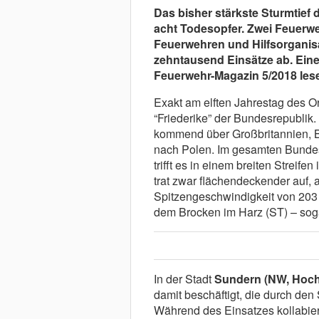
Das bisher stärkste Sturmtief 
acht Todesopfer. Zwei Feuerweh
Feuerwehren und Hilfsorganis
zehntausend Einsätze ab. Eine
Feuerwehr-Magazin 5/2018 les
Exakt am elften Jahrestag des Ork
“Friederike” der Bundesrepublik
kommend über Großbritannien, B
nach Polen. Im gesamten Bundesg
trifft es in einem breiten Streifen
trat zwar flächendeckender auf, a
Spitzengeschwindigkeit von 203
dem Brocken im Harz (ST) – soga
In der Stadt
Sundern (NW, Hoch
damit beschäftigt, die durch de
Während des Einsatzes kollabiert