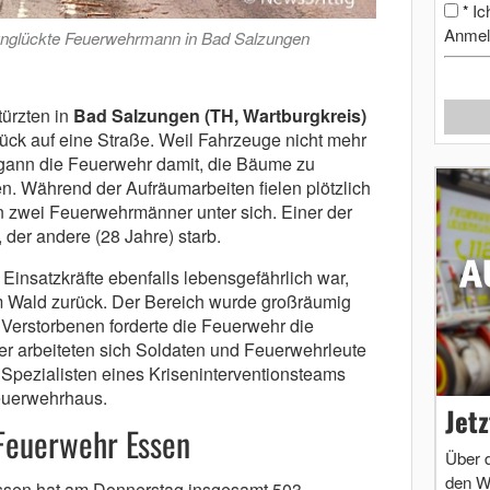
Ic
*
Anmel
unglückte Feuerwehrmann in Bad Salzungen
ürzten in
Bad Salzungen (TH, Wartburgkreis)
ck auf eine Straße. Weil Fahrzeuge nicht mehr
ann die Feuerwehr damit, die Bäume zu
n. Während der Aufräumarbeiten fielen plötzlich
zwei Feuerwehrmänner unter sich. Einer der
 der andere (28 Jahre) starb.
n Einsatzkräfte ebenfalls lebensgefährlich war,
m Wald zurück. Der Bereich wurde großräumig
 Verstorbenen forderte die Feuerwehr die
r arbeiteten sich Soldaten und Feuerwehrleute
 Spezialisten eines Kriseninterventionsteams
Feuerwehrhaus.
Jet
 Feuerwehr Essen
Über 
den W
sen hat am Donnerstag insgesamt 503