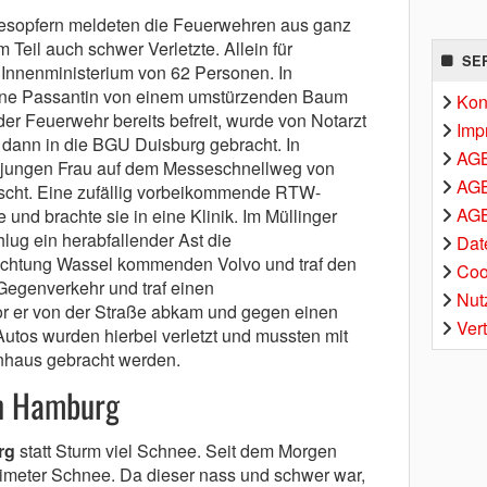
desopfern meldeten die Feuerwehren aus ganz
Teil auch schwer Verletzte. Allein für
SE
Innenministerium von 62 Personen. In
ne Passantin von einem umstürzenden Baum
Kon
 der Feuerwehr bereits befreit, wurde von Notarzt
Imp
 dann in die BGU Duisburg gebracht. In
AG
jungen Frau auf dem Messeschnellweg von
AGB
cht. Eine zufällig vorbeikommende RTW-
AGB
 und brachte sie in eine Klinik. Im Müllinger
lug ein herabfallender Ast die
Dat
ichtung Wassel kommenden Volvo und traf den
Coo
Gegenverkehr und traf einen
Nut
 er von der Straße abkam und gegen einen
Ver
Autos wurden hierbei verletzt und mussten mit
haus gebracht werden.
in Hamburg
rg
statt Sturm viel Schnee. Seit dem Morgen
entimeter Schnee. Da dieser nass und schwer war,