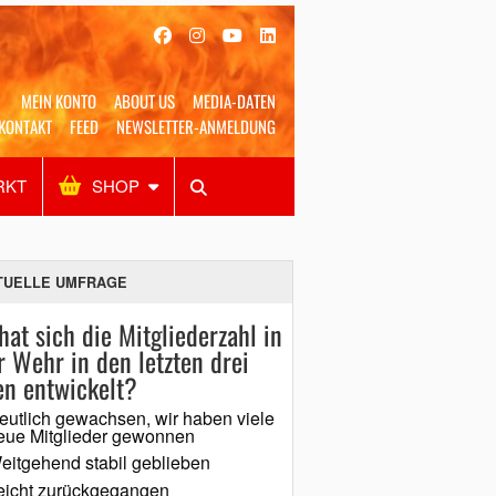
MEIN KONTO
ABOUT US
MEDIA-DATEN
KONTAKT
FEED
NEWSLETTER-ANMELDUNG
RKT
SHOP
Alles
Shop
SUCHEN
TUELLE UMFRAGE
hat sich die Mitgliederzahl in
r Wehr in den letzten drei
en entwickelt?
eutlich gewachsen, wir haben viele
eue Mitglieder gewonnen
eitgehend stabil geblieben
eicht zurückgegangen