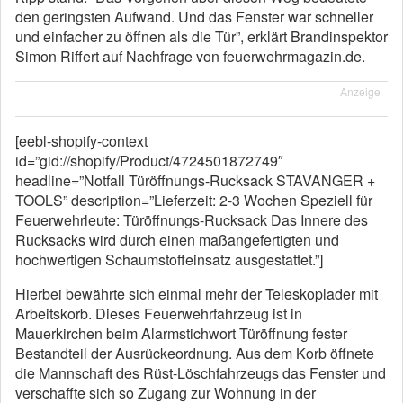
den geringsten Aufwand. Und das Fenster war schneller
und einfacher zu öffnen als die Tür”, erklärt Brandinspektor
Simon Riffert auf Nachfrage von feuerwehrmagazin.de.
Anzeige
[eebl-shopify-context
id=”gid://shopify/Product/4724501872749″
headline=”Notfall Türöffnungs-Rucksack STAVANGER +
TOOLS” description=”Lieferzeit: 2-3 Wochen Speziell für
Feuerwehrleute: Türöffnungs-Rucksack Das Innere des
Rucksacks wird durch einen maßangefertigten und
hochwertigen Schaumstoffeinsatz ausgestattet.”]
Hierbei bewährte sich einmal mehr der Teleskoplader mit
Arbeitskorb. Dieses Feuerwehrfahrzeug ist in
Mauerkirchen beim Alarmstichwort Türöffnung fester
Bestandteil der Ausrückeordnung. Aus dem Korb öffnete
die Mannschaft des Rüst-Löschfahrzeugs das Fenster und
verschaffte sich so Zugang zur Wohnung in der