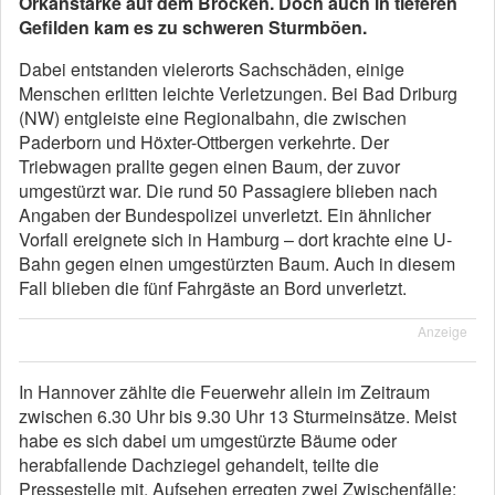
Orkanstärke auf dem Brocken. Doch auch in tieferen
Gefilden kam es zu schweren Sturmböen.
Dabei entstanden vielerorts Sachschäden, einige
Menschen erlitten leichte Verletzungen. Bei Bad Driburg
(NW) entgleiste eine Regionalbahn, die zwischen
Paderborn und Höxter-Ottbergen verkehrte. Der
Triebwagen prallte gegen einen Baum, der zuvor
umgestürzt war. Die rund 50 Passagiere blieben nach
Angaben der Bundespolizei unverletzt. Ein ähnlicher
Vorfall ereignete sich in Hamburg – dort krachte eine U-
Bahn gegen einen umgestürzten Baum. Auch in diesem
Fall blieben die fünf Fahrgäste an Bord unverletzt.
Anzeige
In Hannover zählte die Feuerwehr allein im Zeitraum
zwischen 6.30 Uhr bis 9.30 Uhr 13 Sturmeinsätze. Meist
habe es sich dabei um umgestürzte Bäume oder
herabfallende Dachziegel gehandelt, teilte die
Pressestelle mit. Aufsehen erregten zwei Zwischenfälle: