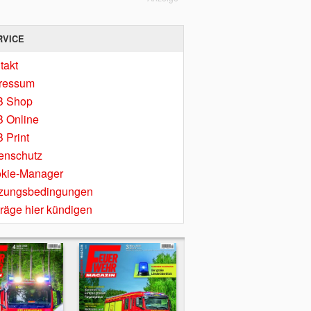
RVICE
takt
ressum
B Shop
 Online
 Print
enschutz
kie-Manager
zungsbedingungen
träge hier kündigen