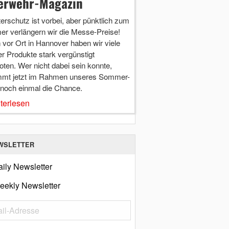
erwehr-Magazin
terschutz ist vorbei, aber pünktlich zum
r verlängern wir die Messe-Preise!
vor Ort in Hannover haben wir viele
r Produkte stark vergünstigt
ten. Wer nicht dabei sein konnte,
mt jetzt im Rahmen unseres Sommer-
 noch einmal die Chance.
terlesen
WSLETTER
ily Newsletter
eekly Newsletter