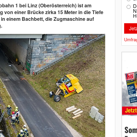
obahn 1 bei Linz (Oberösterreich) ist am
D
N
 von einer Brücke zirka 15 Meter in die Tiefe
H
e in einem Bachbett, die Zugmaschine auf
.
Umfra
Som