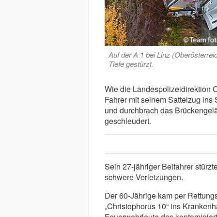
Auf der A 1 bei Linz (Oberösterreic
Tiefe gestürzt.
Wie die Landespolizeidirektion Ob
Fahrer mit seinem Sattelzug ins
und durchbrach das Brückengelä
geschleudert.
Sein 27-jähriger Beifahrer stürzt
schwere Verletzungen.
Der 60-Jährige kam per Rettungs
„Christophorus 10“ ins Krankenha
Feuerwehrleute das kontaminiert