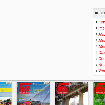
SE
Kon
Imp
AG
AGB
AGB
Dat
Coo
Nut
Ver