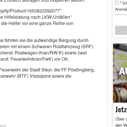
Ic
*
Anmel
shopify/Product/1653822292077″
e Hilfeleistung nach LKW-Unfällen”
n die Helfer vor eine ganze Reihe von
a führten sie die aufwendige Bergung durch.
nderem mit einem Schweren Rüstfahrzeug (SRF)
rechend: Rüstwagen-Kran/RW-K) sowie zwei
land: Feuerwehrkran/FwK) vor Ort.
 Feuerwehr der Stadt Steyr, die FF Pöstlingberg,
euerwehr (BTF) Vöstalpine sowie die
Jet
Über 
den W
ung