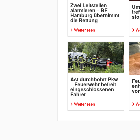
Zwei Leitstellen
Um
alarmieren – BF
tre
Hamburg übernimmt
sto
die Rettung
Weiterlesen
We
Ast durchbohrt Pkw
Fe
– Feuerwehr befreit
ent
eingeschlossenen
von
Fahrer
Weiterlesen
We