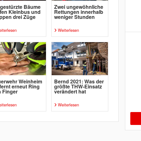
gestürzte Bäume
Zwei ungewöhnliche
ffen Kleinbus und
Rettungen innerhalb
ppen drei Züge
weniger Stunden
iterlesen
Weiterlesen
uerwehr Weinheim
Bernd 2021: Was der
fernt erneut Ring
größte THW-Einsatz
 Finger
verändert hat
iterlesen
Weiterlesen