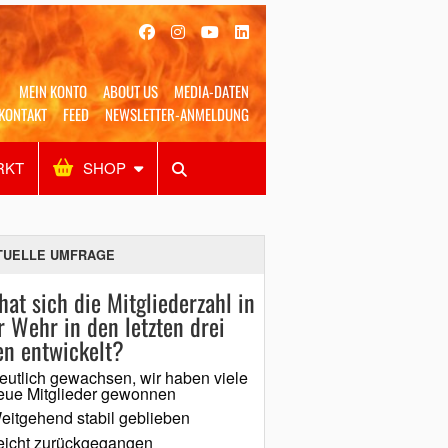
MEIN KONTO
ABOUT US
MEDIA-DATEN
KONTAKT
FEED
NEWSLETTER-ANMELDUNG
RKT
SHOP
Alles
Shop
SUCHEN
TUELLE UMFRAGE
hat sich die Mitgliederzahl in
r Wehr in den letzten drei
en entwickelt?
eutlich gewachsen, wir haben viele
eue Mitglieder gewonnen
eitgehend stabil geblieben
eicht zurückgegangen