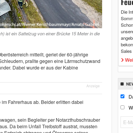
Feu
Die In
Somme
Schon 
unsere
h) ist ein Sattelzug von einer Brücke 15 Meter in die
angebo
bekom
Sales
erösterreich mitteilt, geriet der 60-jährige
Wei
 Schleudern, prallte gegen eine Lärmschutzwand
nder. Dabei wurde er aus der Kabine
NE
Anzeige
Da
e im Fahrerhaus ab. Beider erlitten dabei
W
wagen, sein Begleiter per Notarzthubschrauber
us. Da beim Unfall Treibstoff austrat, mussten
e Erdreich abtragen und Ölsperren setzen.