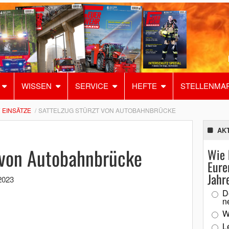
WISSEN
SERVICE
HEFTE
STELLENMA
EINSÄTZE
SATTELZUG STÜRZT VON AUTOBAHNBRÜCKE
AK
t von Autobahnbrücke
Wie 
Eure
Jahr
2023
D
n
W
L