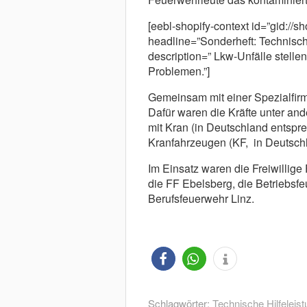
[eebl-shopify-context id=”gid://
headline=”Sonderheft: Technisch
description=” Lkw-Unfälle stelle
Problemen.”]
Gemeinsam mit einer Spezialfirm
Dafür waren die Kräfte unter a
mit Kran (in Deutschland entsp
Kranfahrzeugen (KF, in Deutsch
Im Einsatz waren die Freiwillige
die FF Ebelsberg, die Betriebsf
Berufsfeuerwehr Linz.
Schlagwörter:
Technische Hilfeleist