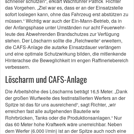
schneller schützen“, erklärt Wachführer Patrick Richter
das Vorgehen. „Ziel war es, dass er an der Einsatzstelle
sofort loslegen kann, ohne das Fahrzeug erst abstützen zu
müssen.“ Wichtig war auch der Ein-Mann-Betrieb, da in
der Anfangsphase unter Umständen nur acht Feuerwehr­
leu­te des Abwehrenden Brandschutzes zur Verfügung
stehen. Der Löscharm sollte die „Reichweite“ erweitern,
die CAFS-Anlage die autarke Einsatzdauer verlängern
und eine optimale Schutzwirkung bilden, die mitlenkende
Hinterachse die Beweglichkeit im engen Raffineriebereich
verbessern.
Löscharm und CAFS-Anlage
Die Arbeitshöhe des Löscharms beträgt 16,5 Meter. „Dank
der großen Wurfweite des festinstallierten Werfers an der
Spitze ist das für uns ausreichend“, sagt Richter, „wir
erreichen fast alle aufgehenden Bauteile wie
Rohrbrücken, Tanks oder die Produktionsanlagen.“ Nur
das 60 Meter hohe Kraftwerk wäre unerreichbar. Neben
dem Werfer (6.000 l/min) ist an der Spitze auch noch eine