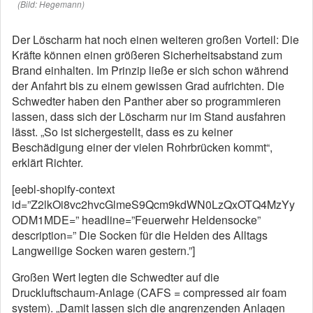
(Bild: Hegemann)
Der Löscharm hat noch einen weiteren großen Vorteil: Die
Kräfte können einen größeren Sicherheitsabstand zum
Brand einhalten. Im Prinzip ließe er sich schon während
der Anfahrt bis zu einem gewissen Grad aufrichten. Die
Schwedter haben den Panther aber so programmieren
lassen, dass sich der Löscharm nur im Stand ausfahren
lässt. „So ist sichergestellt, dass es zu keiner
Beschädigung einer der vielen Rohrbrücken kommt“,
erklärt Richter.
[eebl-shopify-context
id=”Z2lkOi8vc2hvcGlmeS9Qcm9kdWN0LzQxOTQ4MzYy
ODM1MDE=” headline=”Feuerwehr Heldensocke”
description=” Die Socken für die Helden des Alltags
Langweilige Socken waren gestern.”]
Großen Wert legten die Schwedter auf die
Druckluftschaum-Anlage (CAFS = compressed air foam
system). „Damit lassen sich die angrenzenden Anlagen