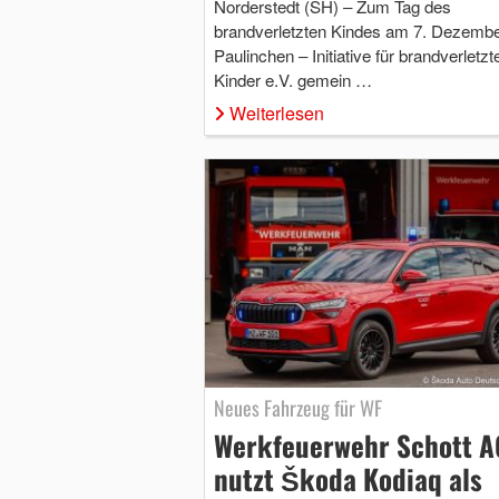
Norderstedt (SH) – Zum Tag des
brandverletzten Kindes am 7. Dezember
Paulinchen – Initiative für brandverletzt
Kinder e.V. gemein …
Weiterlesen
Neues Fahrzeug für WF
Werkfeuerwehr Schott A
nutzt Škoda Kodiaq als