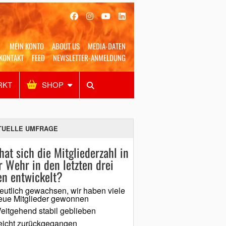
MEIN KONTO
ABOUT US
MEDIA-DATEN
KONTAKT
FEED
NEWSLETTER-ANMELDUNG
RKT
SHOP
Alles
Shop
SUCHEN
TUELLE UMFRAGE
hat sich die Mitgliederzahl in
r Wehr in den letzten drei
en entwickelt?
eutlich gewachsen, wir haben viele
eue Mitglieder gewonnen
eitgehend stabil geblieben
eicht zurückgegangen