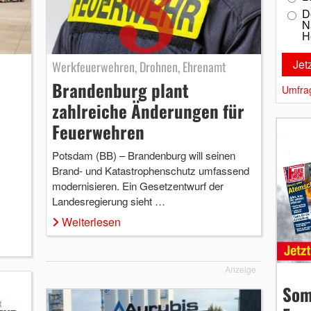
D
N
H
Werkfeuerwehren, Drohnen, Ehrenamt
Brandenburg plant
Umfra
zahlreiche Änderungen für
Feuerwehren
Potsdam (BB) – Brandenburg will seinen
Brand- und Katastrophenschutz umfassend
modernisieren. Ein Gesetzentwurf der
Landesregierung sieht …
Weiterlesen
Anzeige
Som