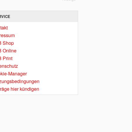
RVICE
takt
ressum
B Shop
 Online
 Print
enschutz
kie-Manager
zungsbedingungen
träge hier kündigen