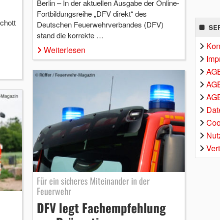
Berlin – In der aktuellen Ausgabe der Online-
Fortbildungsreihe „DFV direkt“ des
chott
Deutschen Feuerwehrverbandes (DFV)
SE
stand die korrekte …
Kon
Weiterlesen
Imp
AG
AGB
AGB
Dat
Coo
Nut
Ver
Für ein sicheres Miteinander in der
Feuerwehr
DFV legt Fachempfehlung