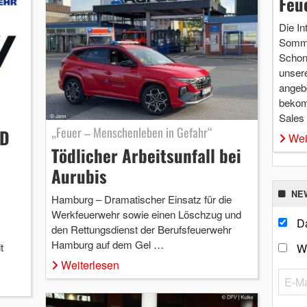
Feu
Die In
Somme
Schon 
unsere
angebo
bekom
Sales
„Feuer – Menschenleben in Gefahr“
VD
Wei
Tödlicher Arbeitsunfall bei
Aurubis
NE
Hamburg – Dramatischer Einsatz für die
Werkfeuerwehr sowie einen Löschzug und
Da
den Rettungsdienst der Berufsfeuerwehr
Hamburg auf dem Gel …
t
W
Weiterlesen