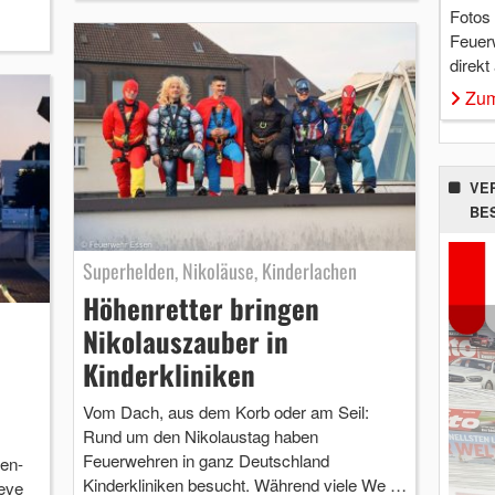
Fotos
Feuer
direkt
Zum
VE
BE
Superhelden, Nikoläuse, Kinderlachen
Höhenretter bringen
Nikolauszauber in
Kinderkliniken
Vom Dach, aus dem Korb oder am Seil:
Rund um den Nikolaustag haben
Feuerwehren in ganz Deutschland
en-
Kinderkliniken besucht. Während viele We …
leve