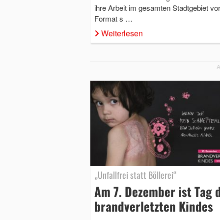
ihre Arbeit im gesamten Stadtgebiet vo
Format s …
Weiterlesen
A
„Unfallfrei statt Böllerei“
Am 7. Dezember ist Tag 
brandverletzten Kindes