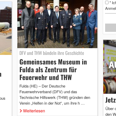
Ic
*
Anmel
DFV und THW bündeln ihre Geschichte
Gemeinsames Museum in
Fulda als Zentrum für
n
Feuerwehr und THW
Fulda (HE) – Der Deutsche
Feuerwehrverband (DFV) und das
Technische Hilfswerk (THW) gründen den
Jet
bus
Verein „Helfen in der Not“, um ihre h …
Über 
Weiterlesen
den W