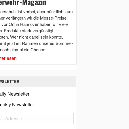
erwehr-Magazin
terschutz ist vorbei, aber pünktlich zum
r verlängern wir die Messe-Preise!
vor Ort in Hannover haben wir viele
r Produkte stark vergünstigt
ten. Wer nicht dabei sein konnte,
mt jetzt im Rahmen unseres Sommer-
 noch einmal die Chance.
terlesen
WSLETTER
ily Newsletter
eekly Newsletter