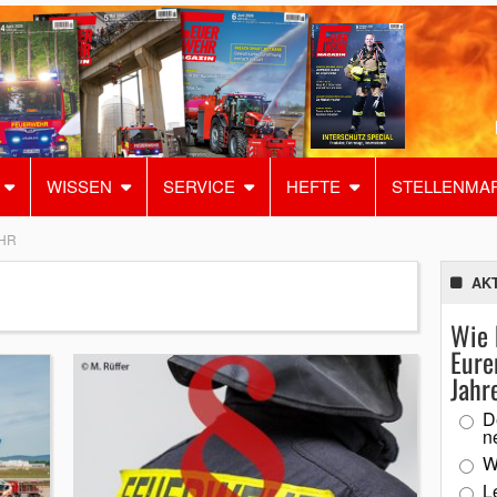
WISSEN
SERVICE
HEFTE
STELLENMA
HR
AK
Wie 
Eure
Jahr
D
n
W
L