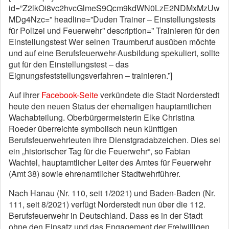
id=”Z2lkOi8vc2hvcGlmeS9Qcm9kdWN0LzE2NDMxMzUw
MDg4Nzc=” headline=”Duden Trainer – Einstellungstests
für Polizei und Feuerwehr” description=” Trainieren für den
Einstellungstest Wer seinen Traumberuf ausüben möchte
und auf eine Berufsfeuerwehr-Ausbildung spekuliert, sollte
gut für den Einstellungstest – das
Eignungsfeststellungsverfahren – trainieren.”]
Auf ihrer
Facebook-Seite
verkündete die Stadt Norderstedt
heute den neuen Status der ehemaligen hauptamtlichen
Wachabteilung. Oberbürgermeisterin Elke Christina
Roeder überreichte symbolisch neun künftigen
Berufsfeuerwehrleuten ihre Dienstgradabzeichen. Dies sei
ein „historischer Tag für die Feuerwehr“, so Fabian
Wachtel, hauptamtlicher Leiter des Amtes für Feuerwehr
(Amt 38) sowie ehrenamtlicher Stadtwehrführer.
Nach Hanau (Nr. 110, seit 1/2021) und Baden-Baden (Nr.
111, seit 8/2021) verfügt Norderstedt nun über die 112.
Berufsfeuerwehr in Deutschland. Dass es in der Stadt
ohne den Einsatz und das Engagement der Freiwilligen