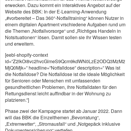
erwecken. Dazu kommt ein interaktives Angebot auf der
Website des BBK: In der E-Learning-Anwendung
„#vorbereitet – Das 360°-Notfalltraining“ können Nutzer in
einem digitalen Apartment vrschiedene Aufgaben rund um
die Themen „Notfallvorsorge“ und „Richtiges Handeln in
Notsituationen“ lösen. Damit sollen sie ihr Wissen testen
und erweitern.
[eebl-shopify-context
id=”Z2lkOi8vc2hvcGlmeS9Qcm9kdWN0LzE2ODQ3MzM2
MjQ0Mjk=” headline=”Notfalldose” description=” Was ist
die Notfalldose? Die Notfalldose ist die ideale Möglichkeit
für Senioren oder Menschen mit umfassenden
gesundheitlichen Problemen, ihre Notfalldaten für den
Rettungsdienst leicht auffindbar in der Wohnung zu
platzieren.”]
Phase zwei der Kampagne startet ab Januar 2022. Dann
will das BBK die Einzelthemen „Bevorratung“,
„Extremwetter“, „Stromausfall“ und „Notgepäck inklusive
Dokumentensicherung“ vertiefen.