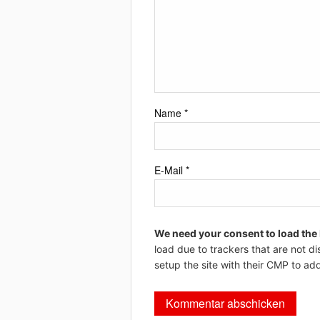
Name
*
E-Mail
*
We need your consent to load the
load due to trackers that are not di
setup the site with their CMP to add