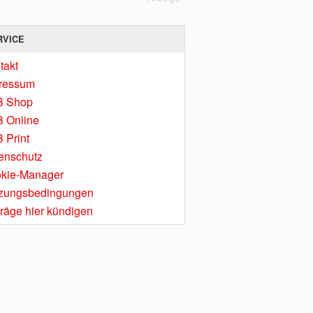
RVICE
takt
ressum
B Shop
 Online
 Print
enschutz
kie-Manager
zungsbedingungen
träge hier kündigen