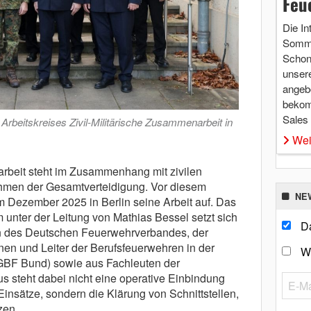
Feu
Die In
Somme
Schon 
unsere
angebo
bekom
Sales
Arbeitskreises Zivil-Militärische Zusammenarbeit in
Wei
arbeit steht im Zusammenhang mit zivilen
hmen der Gesamtverteidigung. Vor diesem
NE
 Dezember 2025 in Berlin seine Arbeit auf. Das
m unter der Leitung von Mathias Bessel setzt sich
Da
rn des Deutschen Feuerwehrverbandes, der
nen und Leiter der Berufsfeuerwehren in der
W
GBF Bund) sowie aus Fachleuten der
steht dabei nicht eine operative Einbindung
Einsätze, sondern die Klärung von Schnittstellen,
zen.