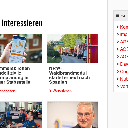
SE
 interessieren
Kon
Imp
AG
AGB
AGB
Dat
mmerskirchen
NRW-
Coo
delt zivile
Waldbrandmodul
rmplanung in
startet erneut nach
Nut
er Stabsstelle
Spanien
Ver
iterlesen
Weiterlesen