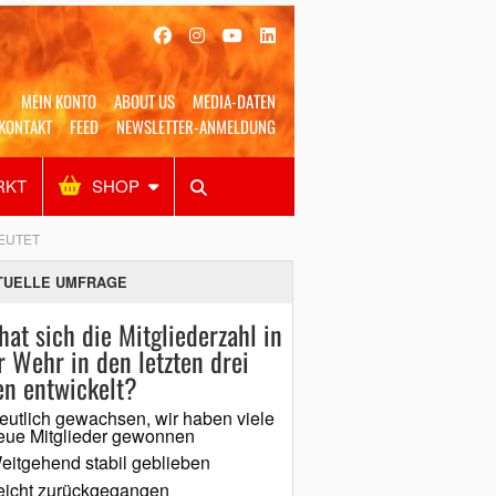
MEIN KONTO
ABOUT US
MEDIA-DATEN
KONTAKT
FEED
NEWSLETTER-ANMELDUNG
RKT
SHOP
Alles
Shop
SUCHEN
EUTET
TUELLE UMFRAGE
hat sich die Mitgliederzahl in
r Wehr in den letzten drei
en entwickelt?
eutlich gewachsen, wir haben viele
eue Mitglieder gewonnen
eitgehend stabil geblieben
eicht zurückgegangen