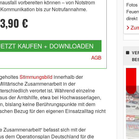
mausfall vorbereiten können – von Notstrom
Fotos
 Kommunikation bis zur Notrufannahme.
Feuer
direkt
3,90 €
Zum
JETZT KAUFEN + DOWNLOADEN
VE
AGB
BE
geholtes
Stimmungsbild
innerhalb der
Militärische Zusammenarbeit in der
erschiedlich verortet ist. Während einzelne
aus der Amtshilfe, etwa bei Hochwasserlagen,
 an, bislang keine Berührungspunkte mit dem
chen Bezug für den eigenen Einsatzalltag nicht
che Zusammenarbeit“ befasst sich mit der
us dem Operationsplan Deutschland für die