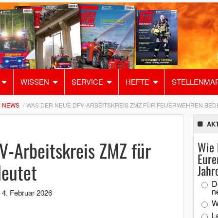
WISSEN
SERVICE
HEFTE
STELLENMA
NEWS
WAS DER NEUE DFV-ARBEITSKREIS ZMZ FÜR FEUERWEHREN BED
AK
V-Arbeitskreis ZMZ für
Wie 
Eure
eutet
Jahr
D
n
,
4. Februar 2026
W
L