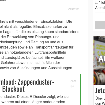
Ic
*
Anmel
Anzeige
tskreis mit verschiedenen Einsatzfeldern. Die
i nicht als reguläre Einsatzszenarien zu
 Lagen, für die es bislang kaum standardisierte
t die Entwicklung von Planungs- und
andbekämpfung und Rettung an und aus
ahrzeugen sowie an Transportfahrzeugen für
e an notgelandeten Lufttransportmitteln
d Landeplätze betrachtet. Ein weiterer
-Gefahrenabwehr, einschließlich der
sowie von Ausrüstungen und Ausstattungen.
nload: Zappenduster-
Anze
n Blackout
ige
Jet
enduster: Dieses E-Dossier zeigt, wie sich
Über 
rwehren auf einen länger andauernden
den W