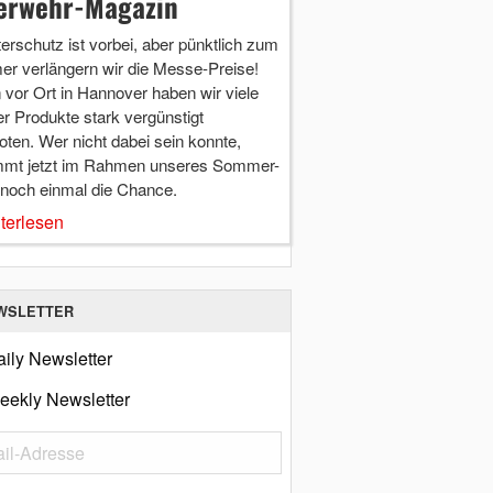
erwehr-Magazin
terschutz ist vorbei, aber pünktlich zum
r verlängern wir die Messe-Preise!
vor Ort in Hannover haben wir viele
r Produkte stark vergünstigt
ten. Wer nicht dabei sein konnte,
mt jetzt im Rahmen unseres Sommer-
 noch einmal die Chance.
terlesen
WSLETTER
ily Newsletter
eekly Newsletter