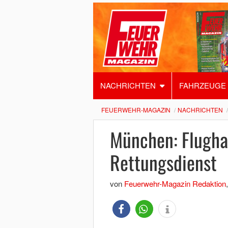
NACHRICHTEN
FAHRZEUGE
FEUERWEHR-MAGAZIN
NACHRICHTEN
München: Flugha
Rettungsdienst
von
Feuerwehr-Magazin Redaktion