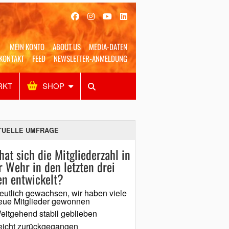
MEIN KONTO
ABOUT US
MEDIA-DATEN
KONTAKT
FEED
NEWSLETTER-ANMELDUNG
RKT
SHOP
Alles
Shop
SUCHEN
TUELLE UMFRAGE
hat sich die Mitgliederzahl in
r Wehr in den letzten drei
en entwickelt?
eutlich gewachsen, wir haben viele
eue Mitglieder gewonnen
eitgehend stabil geblieben
eicht zurückgegangen