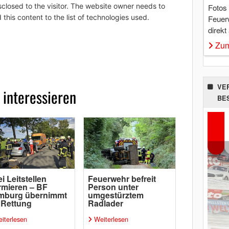
sclosed to the visitor. The website owner needs to
Fotos
 this content to the list of technologies used.
Feuer
direkt
Zum
VE
 interessieren
BE
i Leitstellen
Feuerwehr befreit
rmieren – BF
Person unter
mburg übernimmt
umgestürztem
 Rettung
Radlader
iterlesen
Weiterlesen