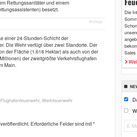
Feu
em Rettungssanitäter und einem
ttungsassistenten) besetzt.
Die In
Somme
Anzeige
Schon 
unsere
ke einer 24-Stunden-Schicht der
angebo
r. Die Wehr verfügt über zwei Standorte. Der
bekom
n der Fläche (1.618 Hektar) als auch von der
Sales
Millionen) der zweitgrößte Verkehrsflughafen
Wei
m Main.
NE
Da
,
Flughafenfeuerwehr
,
Werkfeuerwehr
W
eröffentlicht.
Erforderliche Felder sind mit
*