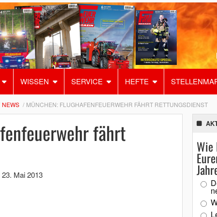
WISSEN
SERVICE
HEFTE
STELLENMA
NEWS
MÜNCHEN: FLUGHAFENFEUERWEHR FÄHRT RETTUNGSDIENST
fenfeuerwehr fährt
AK
Wie 
Eure
Jahr
,
23. Mai 2013
D
n
W
L