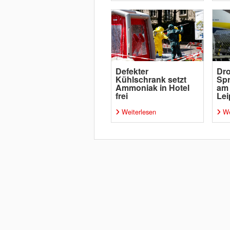
Defekter
Dro
Kühlschrank setzt
Spr
Ammoniak in Hotel
am
frei
Lei
Weiterlesen
We