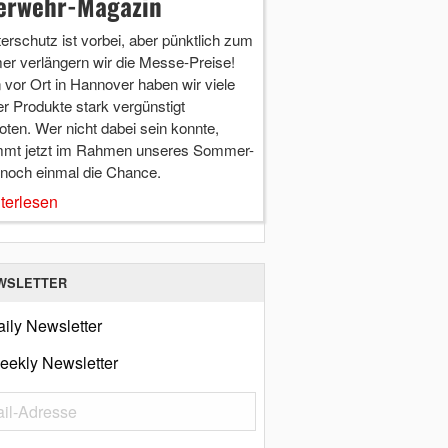
erwehr-Magazin
terschutz ist vorbei, aber pünktlich zum
r verlängern wir die Messe-Preise!
vor Ort in Hannover haben wir viele
r Produkte stark vergünstigt
ten. Wer nicht dabei sein konnte,
mt jetzt im Rahmen unseres Sommer-
 noch einmal die Chance.
terlesen
WSLETTER
ily Newsletter
eekly Newsletter