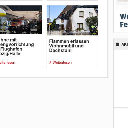
hne mit
Flammen erfassen
engvorrichtung
AK
Wohnmobil und
 Flughafen
Dachstuhl
pzig/Halle
iterlesen
Weiterlesen