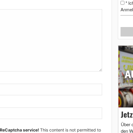
Ic
*
Anmel
Jet
Über 
 ReCaptcha service!
This content is not permitted to
den W