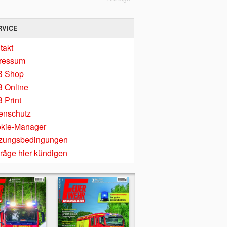
RVICE
takt
ressum
B Shop
 Online
 Print
enschutz
kie-Manager
zungsbedingungen
träge hier kündigen