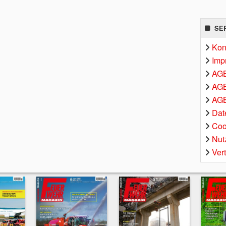
SE
Kon
Imp
AG
AGB
AGB
Dat
Coo
Nut
Ver