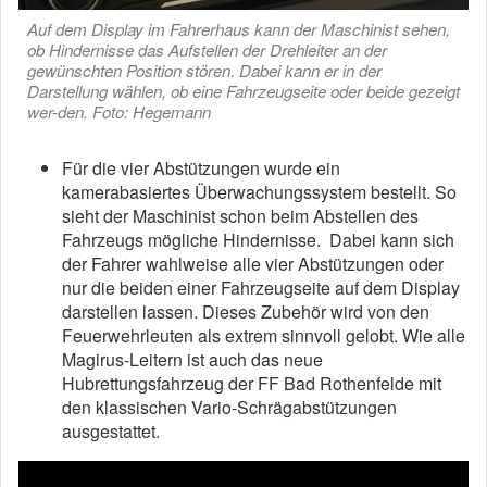
Auf dem Display im Fahrerhaus kann der Maschinist sehen,
ob Hindernisse das Aufstellen der Drehleiter an der
gewünschten Position stören. Dabei kann er in der
Darstellung wählen, ob eine Fahrzeugseite oder beide gezeigt
wer-den. Foto: Hegemann
Für die vier Abstützungen wurde ein
kamerabasiertes Überwachungssystem bestellt. So
sieht der Maschinist schon beim Abstellen des
Fahrzeugs mögliche Hindernisse. Dabei kann sich
der Fahrer wahlweise alle vier Abstützungen oder
nur die beiden einer Fahrzeugseite auf dem Display
darstellen lassen. Dieses Zubehör wird von den
Feuerwehrleuten als extrem sinnvoll gelobt. Wie alle
Magirus-Leitern ist auch das neue
Hubrettungsfahrzeug der FF Bad Rothenfelde mit
den klassischen Vario-Schrägabstützungen
ausgestattet.