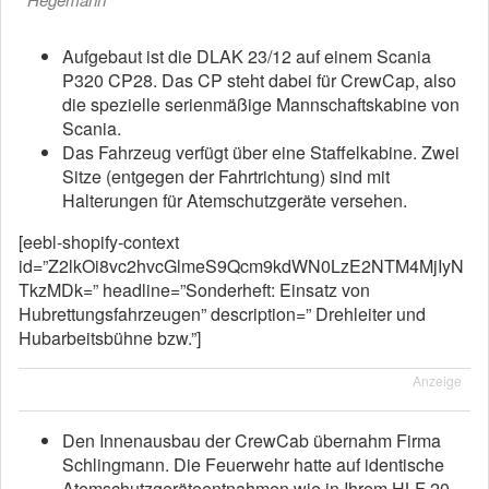
Aufgebaut ist die DLAK 23/12 auf einem Scania
P320 CP28. Das CP steht dabei für CrewCap, also
die spezielle serienmäßige Mannschaftskabine von
Scania.
Das Fahrzeug verfügt über eine Staffelkabine. Zwei
Sitze (entgegen der Fahrtrichtung) sind mit
Halterungen für Atemschutzgeräte versehen.
[eebl-shopify-context
id=”Z2lkOi8vc2hvcGlmeS9Qcm9kdWN0LzE2NTM4MjIyN
TkzMDk=” headline=”Sonderheft: Einsatz von
Hubrettungsfahrzeugen” description=” Drehleiter und
Hubarbeitsbühne bzw.”]
Anzeige
Den Innenausbau der CrewCab übernahm Firma
Schlingmann. Die Feuerwehr hatte auf identische
Atemschutzgeräteentnahmen wie in Ihrem HLF 20