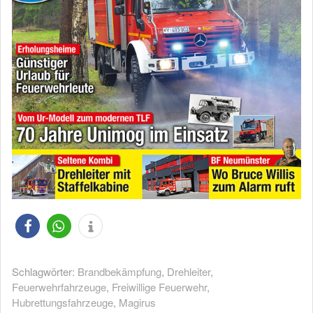
Schlagwörter:
Brandbekämpfung
,
Drehleiter
,
Feuerwehrfahrzeuge
,
Freiwillige Feuerwehr
,
Hubrettungsfahrzeuge
,
Magirus