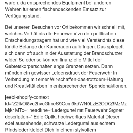
waren, da entsprechendes Equipment bei anderen
Wehren für einen flächendeckenden Einsatz zur
Verfügung stand.
Bei unseren Besuchen vor Ort bekommen wir schnell mit,
welches Verhältnis die Feuerwehr zu den politischen
Entscheidungsträgern hat und wie viel Verständnis diese
für die Belange der Kameraden aufbringen. Das spiegelt
sich dann oft auch in der Ausstattung der Brandschützer
wider. So oder so können finanzielle Mittel der
Gebietskörperschaften enge Grenzen setzen. Dann
münden ein gewisser Leidensdruck der Feuerwehr in
Verbindung mit einer Wir-schaffen-das-trotzdem-Haltung
und Kreativität eben in entsprechenden Spendenaktionen.
[eebl-shopify-context
id=”Z2lkOi8vc2hvcGlmeS9Qcm9kdWN0LzE2ODQ3MzMz
Mjk1MTc=” headline=”Ledergürtel mit Feuerwehr Signet”
description=” Edle Optik, hochwertiges Material Dieser
edel aussehende, schwarze Ledergürtel aus echtem
Rindsleder kleidet Dich in einem stylvollem