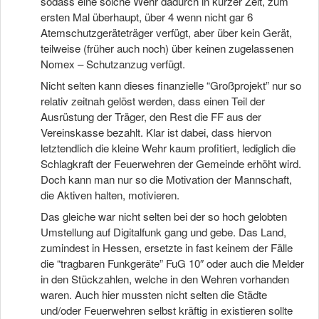
sodass eine solche Wehr dadurch in kurzer Zeit, zum
ersten Mal überhaupt, über 4 wenn nicht gar 6
Atemschutzgeräteträger verfügt, aber über kein Gerät,
teilweise (früher auch noch) über keinen zugelassenen
Nomex – Schutzanzug verfügt.
Nicht selten kann dieses finanzielle “Großprojekt” nur so
relativ zeitnah gelöst werden, dass einen Teil der
Ausrüstung der Träger, den Rest die FF aus der
Vereinskasse bezahlt. Klar ist dabei, dass hiervon
letztendlich die kleine Wehr kaum profitiert, lediglich die
Schlagkraft der Feuerwehren der Gemeinde erhöht wird.
Doch kann man nur so die Motivation der Mannschaft,
die Aktiven halten, motivieren.
Das gleiche war nicht selten bei der so hoch gelobten
Umstellung auf Digitalfunk gang und gebe. Das Land,
zumindest in Hessen, ersetzte in fast keinem der Fälle
die “tragbaren Funkgeräte” FuG 10″ oder auch die Melder
in den Stückzahlen, welche in den Wehren vorhanden
waren. Auch hier mussten nicht selten die Städte
und/oder Feuerwehren selbst kräftig in existieren sollte