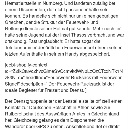
Heimatleitstelle in Nürnberg. Und landeten zufällig bei
einem Disponenten, der nicht passender hätte sein
können. Es handelte sich nicht nur um einen gebürtigen
Griechen, der die Struktur der Feuerwehr- und
Rettungsdienste seiner Heimat gut kannte. Mehr noch, er
hatte seine Jugend auf der Insel Thasos verbracht und war
ortskundig. Fast unglaublich: Er hatte sogar die
Telefonnummer der örtlichen Feuerwehr bei einem seiner
letzten Aufenthalte in seinem Handy abgespeichert.
[eebl-shopify-context
id=”Z2lkOi8vc2hvcGlmeS9Qcm9kdWN0LzQzOTcxNTk1N
zk3NTc=” headline=”Feuerwehr Rucksack mit Feuerwehr
Signet” description=” Der Feuerwehr-Rucksack ist der
ideale Begleiter für Freizeit und Dienst.”]
Der Dienstgruppenleiter der Leitstelle stellte offiziell einen
Kontakt zur Deutschen Botschaft in Athen sowie zur
Rufbereitschaft des Auswärtigen Amtes in Griechenland
her. Gleichzeitig gelang es dem Disponenten die
Wanderer über GPS zu orten. Anschließend rief er direkt