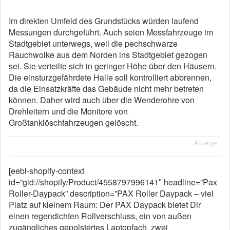
Im direkten Umfeld des Grundstücks würden laufend
Messungen durchgeführt. Auch seien Messfahrzeuge im
Stadtgebiet unterwegs, weil die pechschwarze
Rauchwolke aus dem Norden ins Stadtgebiet gezogen
sei. Sie verteilte sich in geringer Höhe über den Häusern.
Die einsturzgefährdete Halle soll kontrolliert abbrennen,
da die Einsatzkräfte das Gebäude nicht mehr betreten
können. Daher wird auch über die Wenderohre von
Drehleitern und die Monitore von
Großtanklöschfahrzeugen gelöscht.
Anzeige
[eebl-shopify-context
id=”gid://shopify/Product/4558797996141″ headline=”Pax
Roller-Daypack” description=”PAX Roller Daypack – viel
Platz auf kleinem Raum: Der PAX Daypack bietet Dir
einen regendichten Rollverschluss, ein von außen
zugängliches gepolstertes Laptopfach, zwei