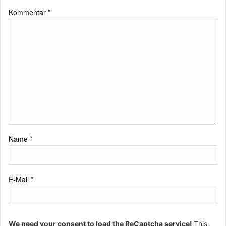
Kommentar
*
Name
*
E-Mail
*
We need your consent to load the ReCaptcha service!
This