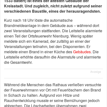
1533 datiert) ist eines der ältesten Gebäude der
Kreisstadt. Und zugleich, nicht zuletzt aufgrund seiner
verschiedenen Baustile, eines der herausragendsten.
Kurz nach 18 Uhr löste die automatische
Brandmeldeanlage in dem Gebäude aus – während dort
zwei Veranstaltungen stattfanden. Die Leitstelle alarmierte
einen Teil der Ortsfeuerwehr Nienburg. Wenig später
meldete sich ein Kamerad, der zufällig an einer der
Veranstaltungen teilnahm, bei den Disponenten. Er
meldete einen Brand in einer Küche des
Gebäudes
. Die
Leitstelle erhöhte daraufhin die Alarmstufe und alarmierte
die Gesamtwehr.
Anzeige
Während die Menschen das Rathaus verließen versuchte
der Feuerwehrmann vor Ort mit Feuerlöschern den Brand
in Schach zu halten. Aufgrund von Hitze und
Rauchentwicklung musste er seine Bemühungen jedoch
abbrechen. Die Löscharbeiten übernahmen zwei