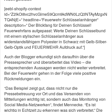
[eebl-shopify-context
id=”Z2lkOi8vc2hvcGlmeS9Qcm9kdWN0LzQ3NTAyMzgxN
TQ4NjE=” headline=”Feuerwehr Schlüsselanhänger”
description=” Der Blickfang für Deinen Schlüssel!
Feuerwehrfans aufgepasst: Werte Deinen Schlüsselbund
mit einem stylischen Schlüsselanhänger aus
widerstandsfähigem Polyester in Schwarz mit Gelb-Silber-
Gelb-Optik und FEUERWEHR Aufdruck auf.”]
Auch der Blogger erkundigt sich daraufhin über die
Pressesprecher und überarbeitet das Video – die
entsprechenden Aussagen werden nicht weiter verbreitet.
Bei der Feuerwehr gehen in der Folge viele positive
Rückmeldungen ein.
“Das Beispiel zeigt gut, dass nicht nur die
Pressebetreuung vor Ort und das Versenden von
Mitteilungen wichtig ist, sondern auch das Monitoring von
Social Media-Netzwerken”, findet Mennecke. “Es ist
wichtig in Echtzeit zu erkennen was sich verbreitet.” Die