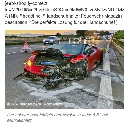
[eebl-shopify-context
id=”Z2lkOi8vc2hvcGlmeS9Qcm9kdWN0Lzc5NjkwNDI1Mz
A1Njk=” headline=”Handschuhhalter Feuerwehr-Magazin”
description=”Die perfekte Lösung für die Handschuhe!”]
Der schwer beschädigte Lamborghini auf der A 81 bei
Mundelsheim.