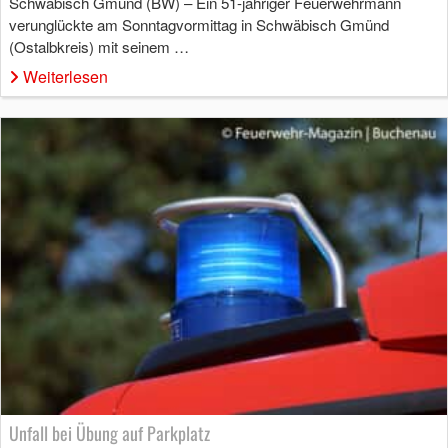
Schwäbisch Gmünd (BW) – Ein 51-jähriger Feuerwehrmann
verunglückte am Sonntagvormittag in Schwäbisch Gmünd
(Ostalbkreis) mit seinem …
Weiterlesen
Unfall bei Übung auf Parkplatz