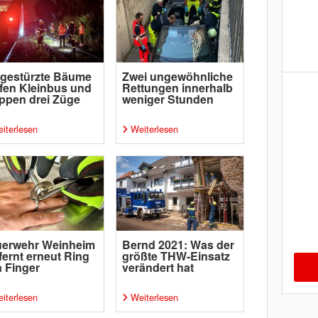
gestürzte Bäume
Zwei ungewöhnliche
ffen Kleinbus und
Rettungen innerhalb
ppen drei Züge
weniger Stunden
iterlesen
Weiterlesen
uerwehr Weinheim
Bernd 2021: Was der
fernt erneut Ring
größte THW-Einsatz
 Finger
verändert hat
iterlesen
Weiterlesen