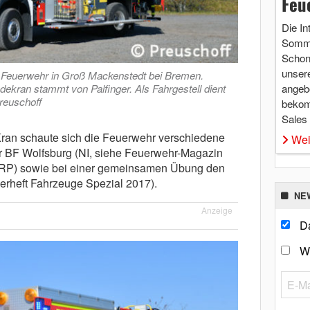
Feu
Die In
Somme
Schon 
unsere
 Feuerwehr in Groß Mackenstedt bei Bremen.
adekran stammt von Palfinger. Als Fahrgestell dient
angebo
reuschoff
bekom
Sales
Kran schaute sich die Feuerwehr verschiedene
Wei
 BF Wolfsburg (NI, siehe Feuerwehr-Magazin
(RP) sowie bei einer gemeinsamen Übung den
erheft Fahrzeuge Spezial 2017).
NE
Anzeige
Da
W