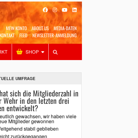
MEIN KONTO
ABOUT US
MEDIA-DATEN
KONTAKT
FEED
NEWSLETTER-ANMELDUNG
RKT
SHOP
Alles
Shop
SUCHEN
TUELLE UMFRAGE
hat sich die Mitgliederzahl in
r Wehr in den letzten drei
en entwickelt?
eutlich gewachsen, wir haben viele
eue Mitglieder gewonnen
eitgehend stabil geblieben
eicht zurückgegangen