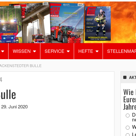
WISSEN
SERVICE
HEFTE
STELLENMA
ACKENSTEDTER BULLE
AK
4
ulle
Wie 
Eure
Jahr
,
29. Juni 2020
D
n
W
L