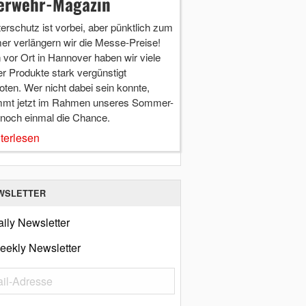
erwehr-Magazin
terschutz ist vorbei, aber pünktlich zum
r verlängern wir die Messe-Preise!
vor Ort in Hannover haben wir viele
r Produkte stark vergünstigt
ten. Wer nicht dabei sein konnte,
mt jetzt im Rahmen unseres Sommer-
 noch einmal die Chance.
terlesen
WSLETTER
ily Newsletter
eekly Newsletter