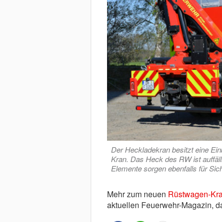
Der Heckladekran besitzt eine Ei
Kran. Das Heck des RW ist auffäl
Elemente sorgen ebenfalls für Sich
Mehr zum neuen
Rüstwagen-Kra
aktuellen Feuerwehr-Magazin, d