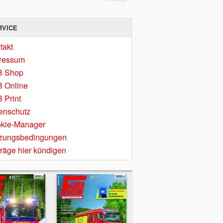
RVICE
takt
ressum
B Shop
 Online
 Print
enschutz
kie-Manager
zungsbedingungen
träge hier kündigen