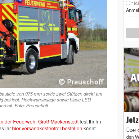
Ic
*
Anmel
nbautiefe von 975 mm sowie zwei Stützen direkt am
lig beklebt. Heckwarnanlage sowie blaue LED-
erheit. Foto: Preuschoff
Jet
n der Feuerwehr Groß Mackenstedt
lest Ihr im
as Ihr
hier versandkostenfrei bestellen
könnt.
Über 
den W