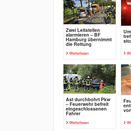
Zwei Leitstellen
Um
alarmieren – BF
tre
Hamburg übernimmt
sto
die Rettung
Weiterlesen
We
Ast durchbohrt Pkw
Fe
– Feuerwehr befreit
ent
eingeschlossenen
von
Fahrer
Weiterlesen
We