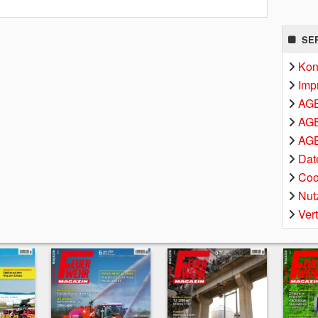
SE
Kon
Imp
AG
AGB
AGB
Dat
Coo
Nut
Ver