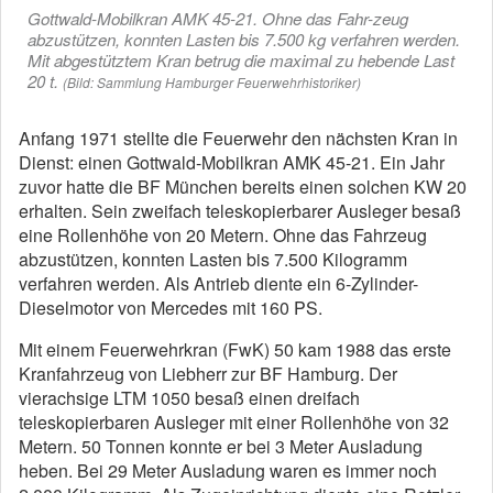
Gottwald-Mobilkran AMK 45-21. Ohne das Fahr-zeug
abzustützen, konnten Lasten bis 7.500 kg verfahren werden.
Mit abgestütztem Kran betrug die maximal zu hebende Last
20 t.
(Bild: Sammlung Hamburger Feuerwehrhistoriker)
Anfang 1971 stellte die Feuerwehr den nächsten Kran in
Dienst: einen
Gottwald-Mobilkran AMK 45-21
. Ein Jahr
zuvor hatte die BF München bereits einen solchen
KW 20
erhalten. Sein zweifach teleskopierbarer Ausleger besaß
eine Rollenhöhe von 20 Metern. Ohne das Fahrzeug
abzustützen, konnten Lasten bis 7.500 Kilogramm
verfahren werden. Als Antrieb diente ein 6-Zylinder-
Dieselmotor von Mercedes mit 160 PS.
Mit einem
Feuerwehrkran (FwK) 50
kam 1988 das erste
Kranfahrzeug von Liebherr zur BF Hamburg. Der
vierachsige
LTM 1050
besaß einen dreifach
teleskopierbaren Ausleger mit einer Rollenhöhe von 32
Metern. 50 Tonnen konnte er bei 3 Meter Ausladung
heben. Bei 29 Meter Ausladung waren es immer noch