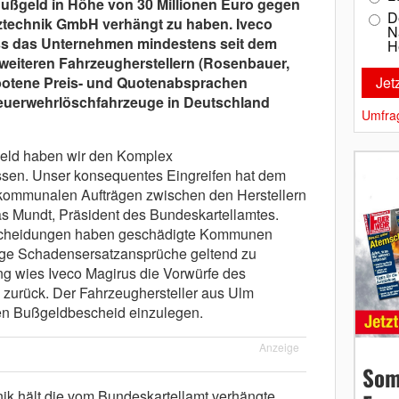
ußgeld in Höhe von 30 Millionen Euro gegen
D
ztechnik GmbH verhängt zu haben. Iveco
N
ss das Unternehmen mindestens seit dem
H
weiteren Fahrzeugherstellern (Rosenbauer,
botene Preis- und Quotenabsprachen
 Feuerwehrlöschfahrzeuge in Deutschland
Umfra
eld haben wir den Komplex
sen. Unser konsequentes Eingreifen hat dem
kommunalen Aufträgen zwischen den Herstellern
eas Mundt, Präsident des Bundeskartellamtes.
tscheidungen haben geschädigte Kommunen
ige Schadensersatzansprüche geltend zu
ng wies Iveco Magirus die Vorwürfe des
zurück. Der Fahrzeughersteller aus Ulm
en Bußgeldbescheid einzulegen.
Anzeige
Som
ik hält die vom Bundeskartellamt verhängte