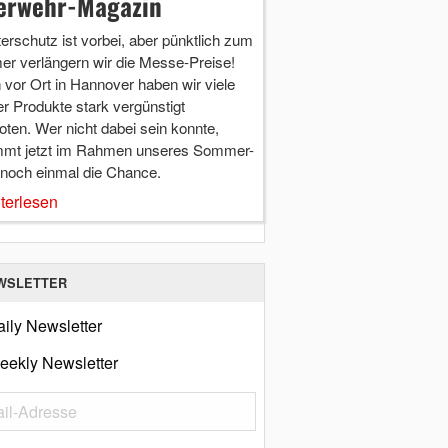
erwehr-Magazin
terschutz ist vorbei, aber pünktlich zum
r verlängern wir die Messe-Preise!
vor Ort in Hannover haben wir viele
r Produkte stark vergünstigt
ten. Wer nicht dabei sein konnte,
mt jetzt im Rahmen unseres Sommer-
 noch einmal die Chance.
terlesen
WSLETTER
ily Newsletter
eekly Newsletter