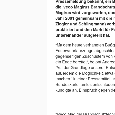
Pressemeldung bekannt, ein B
die Iveco Magirus Brandschut
Magirus wird vorgeworfen, da
Jahr 2001 gemeinsam mit drei 
Ziegler und Schlingmann) ver
praktiziert und den Markt für
untereinander aufgeteilt hat.
“Mit dem heute verhängten Bußg
Feuerwehrfahrzeuge abgeschlos
gegenseitigen Zuschustern von 
ein Ende bereitet”, betont Andr
“Auf der Grundlage unserer En
außerdem die Möglichkeit, etwa
machen.” In einer Pressemitteilu
Bundeskartellamtes entschieden 
kündigte an, Einspruch gegen d
“Iveco Magirus Brandschutztechn