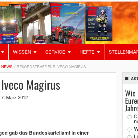
WISSEN
SERVICE
HEFTE
STELLENMA
NEWS
REKORDSTRAFE FÜR IVECO MAGIRUS
 Iveco Magirus
AK
Wie 
,
7. März 2012
Eure
Jahr
D
n
W
n gab das Bundeskartellamt in einer
L