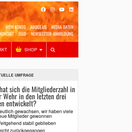
MEIN KONTO
ABOUT US
MEDIA-DATEN
KONTAKT
FEED
NEWSLETTER-ANMELDUNG
RKT
SHOP
Alles
Shop
SUCHEN
TUELLE UMFRAGE
hat sich die Mitgliederzahl in
r Wehr in den letzten drei
en entwickelt?
eutlich gewachsen, wir haben viele
eue Mitglieder gewonnen
eitgehend stabil geblieben
eicht zurückgegangen