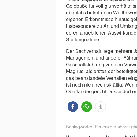
Geldbuße für völlig unverhältnis
ebenfalls betroffenen Wettbewer
eigenen Erkenntnisse hinaus g
insbesondere zu Art und Umfan
deren angeblichen Auswirkungen”,
Stellungnahme.
Der Sachverhalt liege mehrere J
Management und anderer Führungs
Geschäftsführung von den Vorwürf
Magirus, als erstes der beteilig
das beanstandete Verhalten einge
ist noch nicht rechtskräftig. We
Oberlandesgericht Düsseldorf en
Schlagwörter:
Feuerwehrfahrzeughe