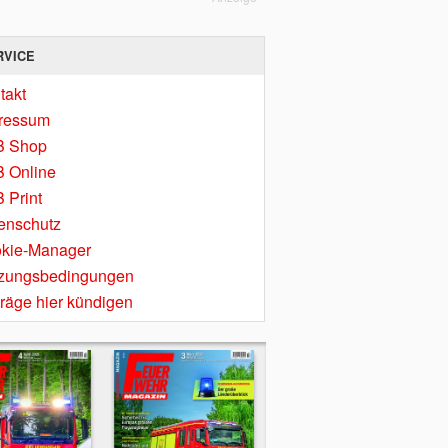
RVICE
takt
ressum
B Shop
 Online
 Print
enschutz
kie-Manager
zungsbedingungen
träge hier kündigen