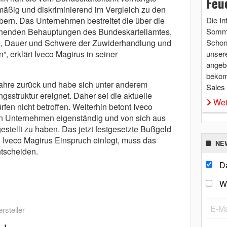
Feu
mäßig und diskriminierend im Vergleich zu den
bern. Das Unternehmen bestreitet die über die
Die In
ehenden Behauptungen des Bundeskartellamtes,
Somme
g, Dauer und Schwere der Zuwiderhandlung und
Schon 
 erklärt Iveco Magirus in seiner
unsere
angebo
bekom
ahre zurück und habe sich unter anderem
Sales
struktur ereignet. Daher sei die aktuelle
Wei
en nicht betroffen. Weiterhin betont Iveco
ten Unternehmen eigenständig und von sich aus
stellt zu haben. Das jetzt festgesetzte Bußgeld
nn Iveco Magirus Einspruch einlegt, muss das
NE
tscheiden.
Da
W
rsteller