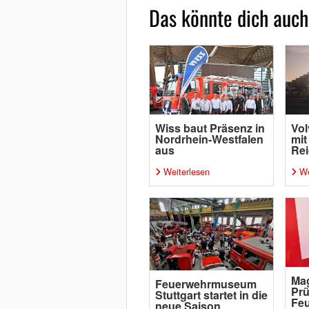
Das könnte dich auch
Wiss baut Präsenz in
Vol
Nordrhein-Westfalen
mit
aus
Rei
Weiterlesen
We
Mag
Feuerwehrmuseum
Prü
Stuttgart startet in die
Fe
neue Saison