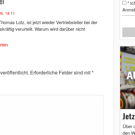
el
Ic
*
Anmel
26, 14:11
homas Lotz, ist jetzt wieder Vertriebsleiter bei der
räftig verurteilt. Warum wird darüber nicht
rten
eröffentlicht.
Erforderliche Felder sind mit
*
Jet
Über 
den W