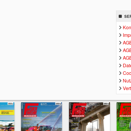
SE
Kon
Imp
AG
AGB
AGB
Dat
Coo
Nut
Ver