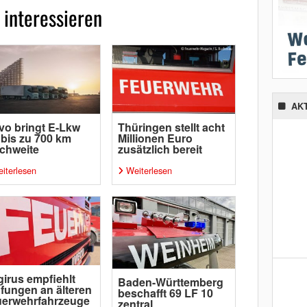
 interessieren
AK
vo bringt E-Lkw
Thüringen stellt acht
 bis zu 700 km
Millionen Euro
chweite
zusätzlich bereit
iterlesen
Weiterlesen
irus empfiehlt
Baden-Württemberg
fungen an älteren
beschafft 69 LF 10
uerwehrfahrzeuge
zentral