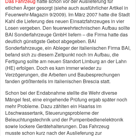
Das Fahrzeug
hatte schon vor der Auslieferung für
etlichen Ärger gesorgt (siehe auch ausführlicher Artikel in
Feuerwehr-Magazin 9/2009). Im März 2007 hatte die Stadt
Kahl die Lieferung des neuen Einsatzfahrzeuges in vier
Losen vergeben. Den feuerwehrtechnischen Aufbau sollte
BAI Sonderfahrzeuge GmbH liefern – die Firma hatte das
deutlich günstigste Gebot abgegeben. BAI
Sonderfahrzeuge, ein Ableger der italienischen Firma BAI,
befand sich zu diesem Zeitpunkt noch im Aufbau, die
Fertigung sollte am neuen Standort Limburg an der Lahn
(HE) erfolgen. Doch es kam immer wieder zu
Verzögerungen, die Arbeiten und Baubesprechungen
fanden größtenteils im italienischen Brescia statt.
Schon bei der Endabnahme stellte die Wehr diverse
Mängel fest, eine eingehende Prüfung ergab später noch
mehr Probleme. Dazu zählten ein Haariss im
Löschwassertank, Steuerungsprobleme der
Beleuchtungstechnik und der Pumpenbedienelektronik
sowie lockere Gerätehalterungen. Das Fahrzeug
musste schon kurz nach der Auslieferung zur