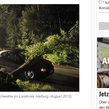
Ic
*
Anmel
Jet
Unwetter im Landkreis Harburg (August 2010).
Über 
den W