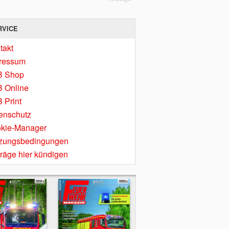
RVICE
takt
ressum
B Shop
 Online
 Print
enschutz
kie-Manager
zungsbedingungen
träge hier kündigen