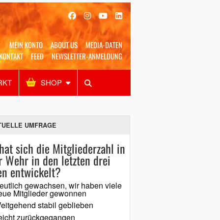
MEIN KONTO
ABOUT US
MEDIA-DATEN
KONTAKT
FEED
NEWSLETTER-ANMELDUNG
RKT
SHOP
Alles
Shop
SUCHEN
TUELLE UMFRAGE
hat sich die Mitgliederzahl in
r Wehr in den letzten drei
en entwickelt?
eutlich gewachsen, wir haben viele
eue Mitglieder gewonnen
eitgehend stabil geblieben
eicht zurückgegangen