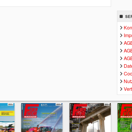
SE
Kon
Imp
AG
AGB
AGB
Dat
Coo
Nut
Ver