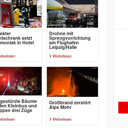
ekter
Drohne mit
lschrank setzt
Sprengvorrichtung
oniak in Hotel
am Flughafen
Leipzig/Halle
iterlesen
Weiterlesen
gestürzte Bäume
Großbrand zerstört
ffen Kleinbus und
Alpe Mohr
ppen drei Züge
iterlesen
Weiterlesen