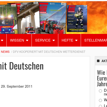
WISSEN
SERVICE
HEFTE
STELLENMA
NEWS
DFV KOOPERIERT MIT DEUTSCHEN WETTERDIENST
mit Deutschen
AK
Wie 
Eure
Jahr
,
29. September 2011
D
n
W
L