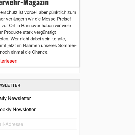
erwehr-Magazin
terschutz ist vorbei, aber pünktlich zum
r verlängern wir die Messe-Preise!
vor Ort in Hannover haben wir viele
r Produkte stark vergünstigt
ten. Wer nicht dabei sein konnte,
mt jetzt im Rahmen unseres Sommer-
 noch einmal die Chance.
terlesen
WSLETTER
ily Newsletter
eekly Newsletter