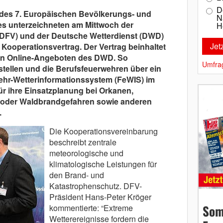
D
 des 7. Europäischen Bevölkerungs- und
N
s unterzeichneten am Mittwoch der
H
DFV) und der Deutsche Wetterdienst (DWD)
ooperationsvertrag. Der Vertrag beinhaltet
en Online-Angeboten des DWD. So
Umfra
tellen und die Berufsfeuerwehren über ein
wehr-Wetterinformationssystem (FeWIS) im
ür ihre Einsatzplanung bei Orkanen,
oder Waldbrandgefahren sowie anderen
.
Die Kooperationsvereinbarung
beschreibt zentrale
meteorologische und
klimatologische Leistungen für
den Brand- und
Katastrophenschutz. DFV-
Präsident Hans-Peter Kröger
Som
kommentierte: “Extreme
Wetterereignisse fordern die