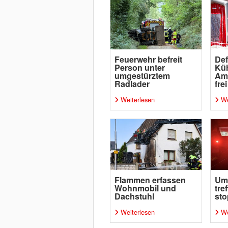
Feuerwehr befreit
Def
Person unter
Küh
umgestürztem
Amm
Radlader
frei
Weiterlesen
We
Flammen erfassen
Um
Wohnmobil und
tre
Dachstuhl
sto
Weiterlesen
We