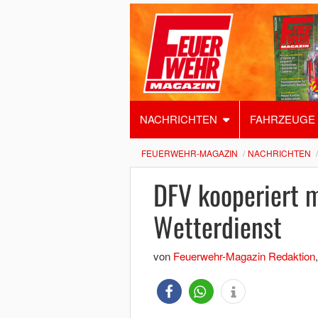
NACHRICHTEN
FAHRZEUGE
FEUERWEHR-MAGAZIN
NACHRICHTEN
DFV kooperiert 
Wetterdienst
von
Feuerwehr-Magazin Redaktion