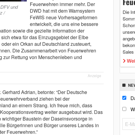
Feu
Feuerwehren immer mehr. Der
n DFV und
DWD hat mit dem Warnsystem
Die In
z /
FeWIS neue Vorhersageformen
Somme
entwickelt, die uns eine bessere
Schon 
ation sowie die gezielte Information der
unsere
ich etwa für das Einzugsgebiet der Elbe
angebo
oder ein Orkan auf Deutschland zusteuert,
bekom
können. Die Zusammenarbeit von Feuerwehren
Sales
rag zur Rettung von Menschenleben und
Wei
Anzeige
NE
. Gerhard Adrian, betonte: “Der Deutsche
Da
Feuerwehrverband ziehen bei der
land an einem Strang. Ich freue mich, dass
W
 Kooperationsvertrag weiter ausgebaut wird. Das
in wichtiger Baustein der Daseinsvorsorge in
alle Bürgerinnen und Bürger unseres Landes in
der Feuerwehren.”