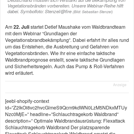
Vegetationsbränden vorbereiten. Unsere Webinar-Reihe hilft
dabei. Symbolfoto: Stenzel/@fire
(Bild: Sebastian Stenzel)
Am
22. Juli
startet Detlef Maushake vom Waldbrandteam
mit dem Webinar “Grundlagen der
Vegetationsbrandbekämpfung”. Dabei erfahrt ihr alles rund
um das Entstehen, die Ausbreitung und Gefahren von
Vegetationsbränden. Wie ihr eine einfache taktische
Waldbrandprognose erstellt, sowie taktische Grundlagen
und Sicherheitsregeln. Auch das Pump & Roll-Verfahren
wird erläutert.
Anzeige
[eebl-shopify-context
id=”Z2lkOi8vc2hvcGlmeS9Qcm9kdWN0LzM5NDkxMTUy
Nzc0MjE=” headline=”Schlauchtragekorb Waldbrand”
description=” Optimale Waldbrandausrüstung: Flexattack
Schlauchtragekorb Waldbrand Der platzsparende
Flexattack Schlauchtragekorb Waldbrand ersetzt die