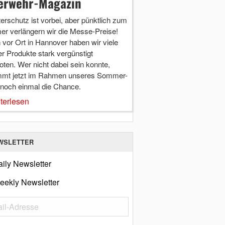
erwehr-Magazin
terschutz ist vorbei, aber pünktlich zum
r verlängern wir die Messe-Preise!
vor Ort in Hannover haben wir viele
r Produkte stark vergünstigt
ten. Wer nicht dabei sein konnte,
mt jetzt im Rahmen unseres Sommer-
 noch einmal die Chance.
terlesen
WSLETTER
ily Newsletter
eekly Newsletter