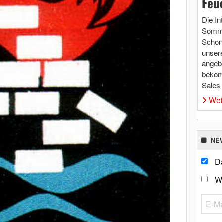
Feu
Die In
Somme
Schon 
unsere
angebo
bekom
Sales
Wei
NE
Da
W