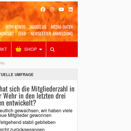
MEIN KONTO
ABOUT US
MEDIA-DATEN
KONTAKT
FEED
NEWSLETTER-ANMELDUNG
RKT
SHOP
Alles
Shop
SUCHEN
ERN
TUELLE UMFRAGE
hat sich die Mitgliederzahl in
r Wehr in den letzten drei
en entwickelt?
eutlich gewachsen, wir haben viele
eue Mitglieder gewonnen
eitgehend stabil geblieben
eicht zurückgegangen