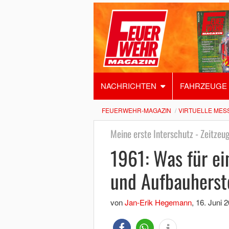
NACHRICHTEN
FAHRZEUGE
FEUERWEHR-MAGAZIN
VIRTUELLE MES
Meine erste Interschutz - Zeitzeug
1961: Was für ei
und Aufbauherst
von
Jan-Erik Hegemann
,
16. Juni 