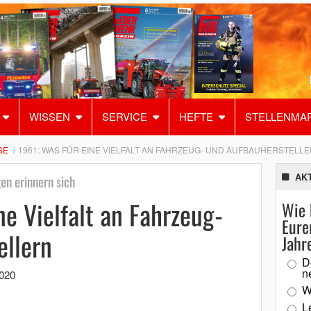
WISSEN
SERVICE
HEFTE
STELLENMA
SE
1961: WAS FÜR EINE VIELFALT AN FAHRZEUG- UND AUFBAUHERSTELL
AK
en erinnern sich
ne Vielfalt an Fahrzeug-
Wie 
Eure
ellern
Jahr
D
n
2020
W
L