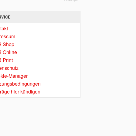
RVICE
takt
ressum
B Shop
 Online
 Print
enschutz
kie-Manager
zungsbedingungen
träge hier kündigen