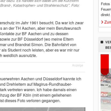
atz dazu. Es handelt sich dabei um die Kurzform
Fotos
r Brand-, Katastrophen- und Strahlenschutz”. Foto:
Feuer
direkt
Zum
terschutz im Jahr 1961 besucht. Da war ich zwar
s an der TH Aachen, aber mein Berufswunsch
te Kontakte zur BF Aachen und zu dessen
 sowie zur BF Düsseldorf (wo meine Eltern
VE
mar und Brandrat Simon. Die Bahnfahrt von
BE
als Student noch leisten, aber es war mir nur
h weidlich ausnutzte.
Anzeige
euerwehren Aachen und Düsseldorf kannte ich
und Drehleitern auf Magirus-Rundhauber-
stark vertreten waren. Ich habe damals einen
hzug der BF Köln (mit einem geliehenen
r ist dieses Foto verloren gegangen.