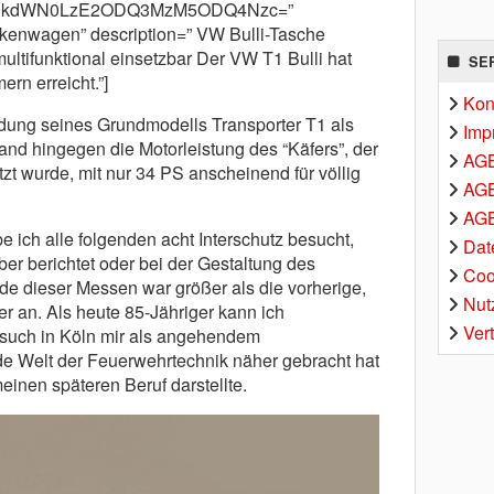
cm9kdWN0LzE2ODQ3MzM5ODQ4Nzc=”
kenwagen” description=” VW Bulli-Tasche
ltifunktional einsetzbar Der VW T1 Bulli hat
SE
ern erreicht.”]
Kon
ndung seines Grundmodells Transporter T1 als
Imp
d hingegen die Motorleistung des “Käfers”, der
AG
 wurde, mit nur 34 PS anscheinend für völlig
AGB
AGB
 ich alle folgenden acht Interschutz besucht,
Dat
ber berichtet oder bei der Gestaltung des
Coo
e dieser Messen war größer als die vorherige,
Nut
r an. Als heute 85-Jähriger kann ich
Ver
esuch in Köln mir als angehendem
de Welt der Feuerwehrtechnik näher gebracht hat
einen späteren Beruf darstellte.