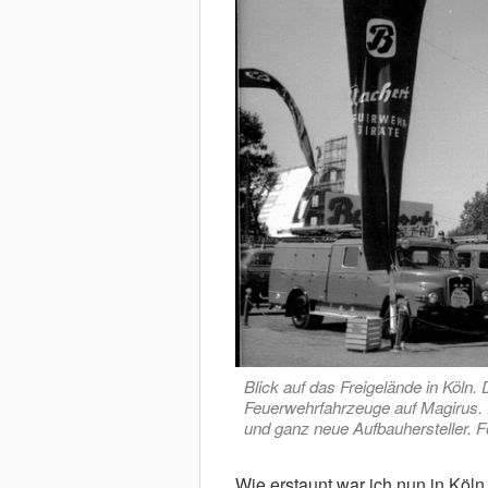
Blick auf das Freigelände in Köln.
Feuerwehrfahrzeuge auf Magirus.
und ganz neue Aufbauhersteller. F
Wie erstaunt war ich nun in Köln