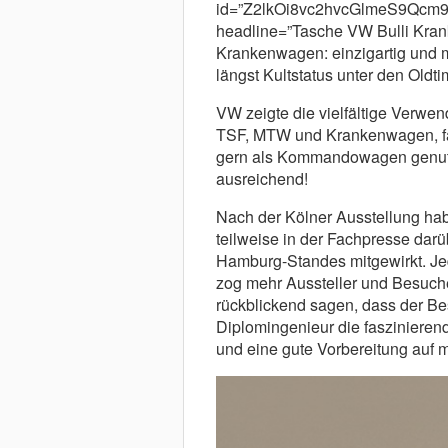
id=”Z2lkOi8vc2hvcGlmeS9Q
headline=”Tasche VW Bulli Kran
Krankenwagen: einzigartig und mu
längst Kultstatus unter den Oldtim
VW zeigte die vielfältige Verwe
TSF, MTW und Krankenwagen, fan
gern als Kommandowagen genutzt
ausreichend!
Nach der Kölner Ausstellung habe
teilweise in der Fachpresse darü
Hamburg-Standes mitgewirkt. Jed
zog mehr Aussteller und Besuche
rückblickend sagen, dass der B
Diplomingenieur die faszinieren
und eine gute Vorbereitung auf m