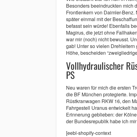
Besonders beeindruckten mich d
Frontlenkern von Daimler-Benz. N
später einmal mit der Beschaff
befasst sein würde! Ebenfalls be
Magirus, die jetzt ohne Fallhake
war mir (noch) nicht bewusst. Und
gab! Unter so vielen Drehleiter
Höhe, bescheiden “zweigliedrige A
Vollhydraulischer R
PS
Neu waren für mich die ersten T
die BF München protegierte. Imp
Rüstkranwagen RKW 16, den Mag
Fahrgestell Uranus entwickelt hat
Erinnerung geblieben: der Kölner
der Bundesrepublik habe ich mir
[eebl-shopify-context