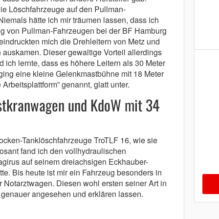
ie Löschfahrzeuge auf den Pullman-
iemals hätte ich mir träumen lassen, dass ich
ung von Pullman-Fahrzeugen bei der BF Hamburg
eindruckten mich die Drehleitern von Metz und
n auskamen. Dieser gewaltige Vorteil allerdings
 ich lernte, dass es höhere Leitern als 30 Meter
n ging eine kleine Gelenkmastbühne mit 18 Meter
rbeitsplattform” genannt, glatt unter.
üstkranwagen und KdoW mit 34
rocken-Tanklöschfahrzeuge TroTLF 16, wie sie
osant fand ich den vollhydraulischen
irus auf seinem dreiachsigen Eckhauber-
te. Bis heute ist mir ein Fahrzeug besonders in
 Notarztwagen. Diesen wohl ersten seiner Art in
 genauer angesehen und erklären lassen.