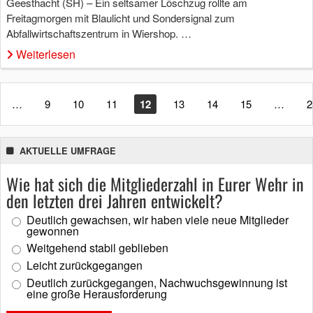
Geesthacht (SH) – Ein seltsamer Löschzug rollte am
Freitagmorgen mit Blaulicht und Sondersignal zum
Abfallwirtschaftszentrum in Wiershop. …
Weiterlesen
…
9
10
11
12
13
14
15
…
2
AKTUELLE UMFRAGE
Wie hat sich die Mitgliederzahl in Eurer Wehr in
den letzten drei Jahren entwickelt?
Deutlich gewachsen, wir haben viele neue Mitglieder
gewonnen
Weitgehend stabil geblieben
Leicht zurückgegangen
Deutlich zurückgegangen, Nachwuchsgewinnung ist
eine große Herausforderung