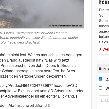
Feu
Die In
Somme
Schon 
unsere
angebo
us beim Traktorenhersteller John Deere in
bekom
Brand. Innerhalb von einer Stunde brachten sechs
Sales
 Foto: Feuerwehr Bruchsal.
Wei
höhe nicht fest. War es menschliches Versagen
 den Brand ausgelöst hat? “Das wird jetzt
r Pressesprecher von John Deere in Bruchsal.
NE
 Schadensereignis nicht betroffen, heißt es.
 kurzzeitigen Verzögerungen gekommen.
Da
/shopify/Product/6647204773997″ headline=”3D
W
ription=” Exklusiv bei uns: 3D Adventskalender
ser Adventskalender ist ein echter Blickfang.”]
dem Alarmstichwort „Brand 3 –