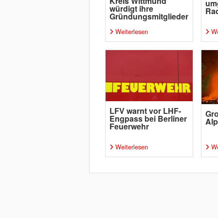
Kreis Wittmund
um
würdigt ihre
Rad
Gründungsmitglieder
Weiterlesen
We
LFV warnt vor LHF-
Gro
Engpass bei Berliner
Al
Feuerwehr
Weiterlesen
We