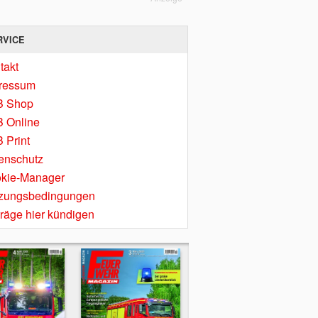
RVICE
takt
ressum
B Shop
 Online
 Print
enschutz
kie-Manager
zungsbedingungen
träge hier kündigen