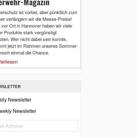
erwehr-Magazin
terschutz ist vorbei, aber pünktlich zum
r verlängern wir die Messe-Preise!
vor Ort in Hannover haben wir viele
r Produkte stark vergünstigt
ten. Wer nicht dabei sein konnte,
mt jetzt im Rahmen unseres Sommer-
 noch einmal die Chance.
terlesen
WSLETTER
ily Newsletter
eekly Newsletter