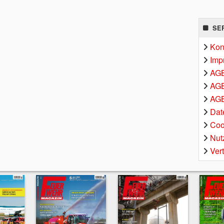
SE
Kon
Imp
AG
AGB
AGB
Dat
Coo
Nut
Ver