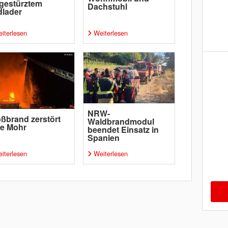
gestürztem
Dachstuhl
lader
iterlesen
Weiterlesen
NRW-
ßbrand zerstört
Waldbrandmodul
pe Mohr
beendet Einsatz in
Spanien
iterlesen
Weiterlesen