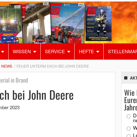
WISSEN
SERVICE
HEFTE
STELLENMA
NEWS
FEUER UNTERM DACH BEI JOHN DEERE
AK
rial in Brand
ch bei John Deere
Wie 
Eure
Jahr
mber 2023
D
n
W
L