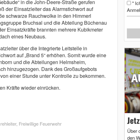
ebäude“ in die John-Deere-Straße gerufen
Ic
*
eß der Einsatzleiter das Alarmstichwort auf
Anmel
roße schwarze Rauchwolke in den Himmerl
ungsgruppe Bruchsal und die Abteilung Büchenau
 der Einsatzkräfte brannten mehrere Kubikmeter
dach eines Neubaus.
zleiter über die Integrierte Leitstelle in
chwort auf „Brand 5“ erhöhen. Somit wurde eine
önborn und die Abteilungen Helmsheim,
ch hinzugezogen. Dank des Großaufgebots
 von einer Stunde unter Kontrolle zu bekommen.
ten Kräfte wieder einrücken.
Jet
rehleiter
,
Freiwillige Feuerwehr
Über 
den W