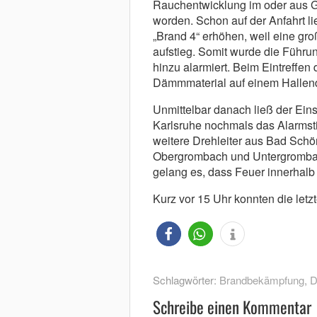
Rauchentwicklung im oder aus G
worden. Schon auf der Anfahrt li
„Brand 4“ erhöhen, weil eine g
aufstieg. Somit wurde die Führ
hinzu alarmiert. Beim Eintreffen
Dämmmaterial auf einem Hallen
Unmittelbar danach ließ der Einsat
Karlsruhe nochmals das Alarmsti
weitere Drehleiter aus Bad Sch
Obergrombach und Untergromba
gelang es, dass Feuer innerhalb
Kurz vor 15 Uhr konnten die letz
Schlagwörter:
Brandbekämpfung
,
D
Schreibe einen Kommentar