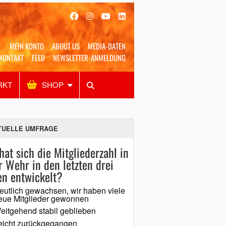
MEIN KONTO
ABOUT US
MEDIA-DATEN
KONTAKT
FEED
NEWSLETTER-ANMELDUNG
RKT
SHOP
Alles
Shop
SUCHEN
TUELLE UMFRAGE
hat sich die Mitgliederzahl in
r Wehr in den letzten drei
en entwickelt?
eutlich gewachsen, wir haben viele
eue Mitglieder gewonnen
eitgehend stabil geblieben
eicht zurückgegangen