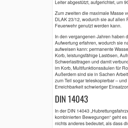
Leiter abgestützt, aufgerichtet, um
Zum zweiten die maximale Masse von
DLAK 23/12, wodurch sie auf allen F
Feuerwehr genutzt werden kann.
In den vergangenen Jahren haben di
Aufwertung erfahren, wodurch sie na
aufweisen kann: permanente Wasse
Korb, leistungsfähige Lastösen, Au
Schwerlasttragen und damit verbun
im Korb, Multifunktionssäulen für Rol
Außerdem sind sie in Sachen Arbei
zum Teil sogar teleskopierbar – und
Erreichbarkeit schwieriger Einsatzor
DIN 14043
In der DIN 14043 „Hubrettungsfahrze
kombinierten Bewegungen“ geht es 
nichts anderes bedeutet, als dass 