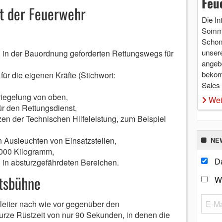
Feu
st der Feuerwehr
Die In
Somme
Schon 
unsere
n in der Bauordnung geforderten Rettungswegs für
angebo
bekom
für die eigenen Kräfte (Stichwort:
Sales
iegelung von oben,
Wei
ür den Rettungsdienst,
tzen der Technischen Hilfeleistung, zum Beispiel
n Ausleuchten von Einsatzstellen,
NE
4.000 Kilogramm,
Da
n in absturzgefährdeten Bereichen.
itsbühne
W
leiter nach wie vor gegenüber den
rze Rüstzeit von nur 90 Sekunden, in denen die