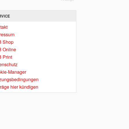
RVICE
takt
ressum
B Shop
 Online
 Print
enschutz
kie-Manager
zungsbedingungen
träge hier kündigen