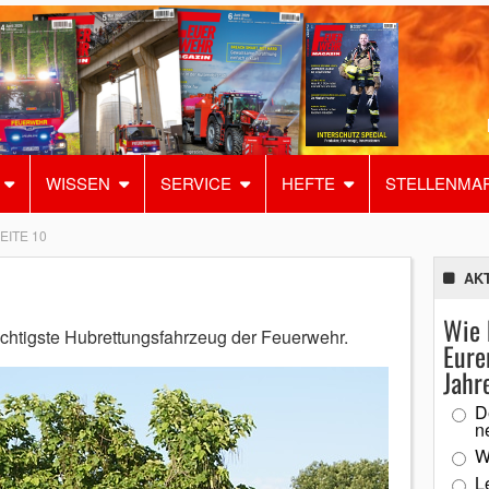
WISSEN
SERVICE
HEFTE
STELLENMA
EITE 10
AK
Wie 
ichtigste Hubrettungsfahrzeug der Feuerwehr.
Eure
Jahr
D
n
W
L