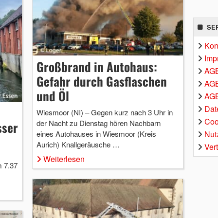
SE
Kon
Imp
Großbrand in Autohaus:
AG
Gefahr durch Gasflaschen
AGB
und Öl
AGB
Dat
Wiesmoor (NI) – Gegen kurz nach 3 Uhr in
Coo
der Nacht zu Dienstag hören Nachbarn
sser
Nut
eines Autohauses in Wiesmoor (Kreis
Aurich) Knallgeräusche …
Ver
Weiterlesen
m 7.37