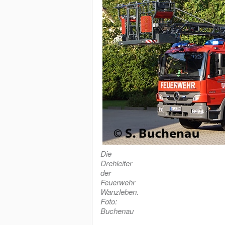
Die
Drehleiter
der
Feuerwehr
Wanzleben.
Foto:
Buchenau