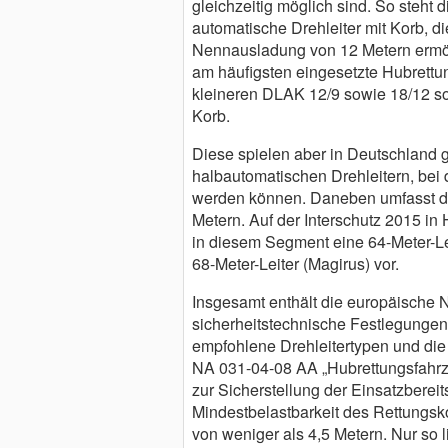
gleichzeitig möglich sind. So steh
automatische Drehleiter mit Korb, d
Nennausladung von 12 Metern ermögli
am häufigsten eingesetzte Hubrettu
kleineren DLAK 12/9 sowie 18/12 so
Korb.
Diese spielen aber in Deutschland 
halbautomatischen Drehleitern, be
werden können. Daneben umfasst di
Metern. Auf der Interschutz 2015 in
in diesem Segment eine 64-Meter-Lei
68-Meter-Leiter (Magirus) vor.
Insgesamt enthält die europäische 
sicherheitstechnische Festlegungen
empfohlene Drehleitertypen und di
NA 031-04-08 AA „Hubrettungsfahrze
zur Sicherstellung der Einsatzberei
Mindestbelastbarkeit des Rettungsko
von weniger als 4,5 Metern. Nur so 