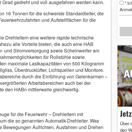
 90 Grad gedreht und voll ausgefahren werden kann.
Ic
*
Anmel
 16 Tonnen für die schwerste Standardleiter, die
euerwehrzufahrten und Aufstellflächen für die
e Drehleitern eine weitere rapide technische
hezu alle Vorteile bieten, die auch eine HAB
r- und Stromversorgung sowie Scheinwerfer am
fnahmemöglichkeiten für Rollstühle sowie
den maximale Lastkapazitäten von 500 Kilogramm
lgliss, Überdrucklüfter, Lichtquellen und Monitore.
tsbereiche durch die Einführung von Gelenkarmen –
 vergrößerten Arbeitsbereichen auch bei der
te den HABn mittlerweile gleichwertig.
Jet
uge für die Feuerwehr – Drehleitern mit
um die so genannten Automatik-Drehleiter. Was
Über 
die Bewegungen Aufrichten, Ausfahren und Drehen
den W