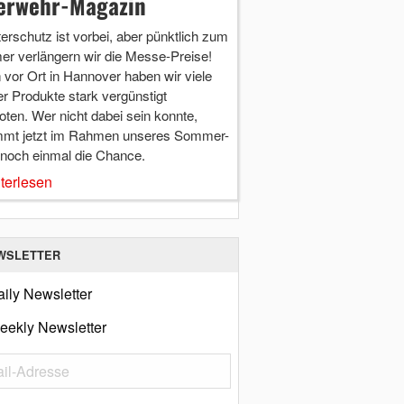
erwehr-Magazin
terschutz ist vorbei, aber pünktlich zum
r verlängern wir die Messe-Preise!
vor Ort in Hannover haben wir viele
r Produkte stark vergünstigt
ten. Wer nicht dabei sein konnte,
mt jetzt im Rahmen unseres Sommer-
 noch einmal die Chance.
terlesen
WSLETTER
ily Newsletter
eekly Newsletter