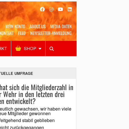
MEIN KONTO
ABOUT US
MEDIA-DATEN
KONTAKT
FEED
NEWSLETTER-ANMELDUNG
RKT
SHOP
Alles
Shop
SUCHEN
TUELLE UMFRAGE
hat sich die Mitgliederzahl in
r Wehr in den letzten drei
en entwickelt?
eutlich gewachsen, wir haben viele
eue Mitglieder gewonnen
eitgehend stabil geblieben
eicht zurückgegangen