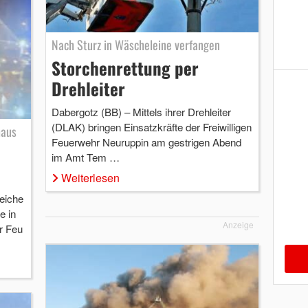
Nach Sturz in Wäscheleine verfangen
Storchenrettung per
Drehleiter
Dabergotz (BB) – Mittels ihrer Drehleiter
(DLAK) bringen Einsatzkräfte der Freiwilligen
haus
Feuerwehr Neuruppin am gestrigen Abend
im Amt Tem …
Weiterlesen
eiche
e in
Anzeige
r Feu