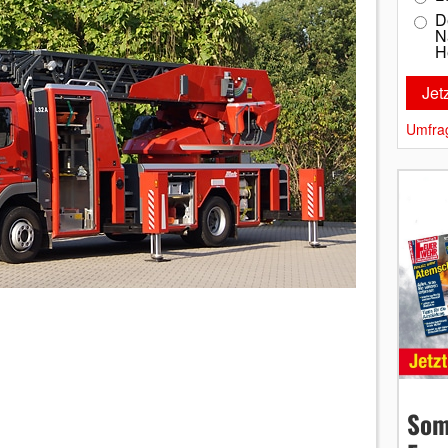
D
N
H
Umfra
Som