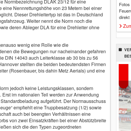
t die Normbezeichnung DLAK 23/12 für eine
Fotos
ie eine Nennrettungshöhe von 23 Metern bei einer
Feuer
cht. Dieser Drehleitertyp ist das in Deutschland
direkt
ngsfahrzeug. Weiter nennt die Norm noch die
Zum
wie deren Ableger DLA für eine Drehleiter ohne
genauso wenig eine Rolle wie die
VE
i denen die Bewegungen nur nacheinander gefahren
BE
e DIN 14043 auch Leiterklasse ab 30 bis zu 56
 Hannover stellten die beiden bedeutendsten Firmen
ter (Rosenbauer, bis dahin Metz Aerials) und eine
Norm jedoch keine Leistungsklassen, sondern
. Erst im nationalen Teil werden zur Anwendung
e Standardbeladung aufgeführt. Der Normausschuss
uge“ empfiehlt eine Truppbesatzung (1/2) sowie
tschaft auch bei beengten Verhältnissen eine
rbs von zwei Einsatzkräften bei einer Abstützbreite
ließen sich die den Typen zugeordneten