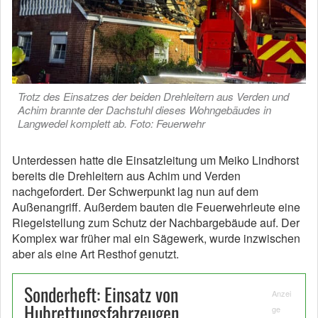
Trotz des Einsatzes der beiden Drehleitern aus Verden und
Achim brannte der Dachstuhl dieses Wohngebäudes in
Langwedel komplett ab. Foto: Feuerwehr
Unterdessen hatte die Einsatzleitung um Meiko Lindhorst
bereits die Drehleitern aus Achim und Verden
nachgefordert. Der Schwerpunkt lag nun auf dem
Außenangriff. Außerdem bauten die Feuerwehrleute eine
Riegelstellung zum Schutz der Nachbargebäude auf. Der
Komplex war früher mal ein Sägewerk, wurde inzwischen
aber als eine Art Resthof genutzt.
Sonderheft: Einsatz von
Anzei
Hubrettungsfahrzeugen
ge