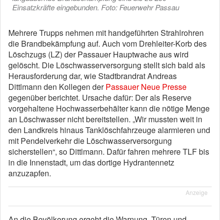
Einsatzkräfte eingebunden. Foto: Feuerwehr Passau
Mehrere Trupps nehmen mit handgeführten Strahlrohren
die Brandbekämpfung auf. Auch vom Drehleiter-Korb des
Löschzugs (LZ) der Passauer Hauptwache aus wird
gelöscht. Die Löschwasserversorgung stellt sich bald als
Herausforderung dar, wie Stadtbrandrat Andreas
Dittlmann den Kollegen der
Passauer Neue Presse
gegenüber berichtet. Ursache dafür: Der als Reserve
vorgehaltene Hochwasserbehälter kann die nötige Menge
an Löschwasser nicht bereitstellen. „Wir mussten weit in
den Landkreis hinaus Tanklöschfahrzeuge alarmieren und
mit Pendelverkehr die Löschwasserversorgung
sicherstellen“, so Dittlmann. Dafür fahren mehrere TLF bis
in die Innenstadt, um das dortige Hydrantennetz
anzuzapfen.
Anzeige
An die Bevölkerung ergeht die Warnung, Türen und