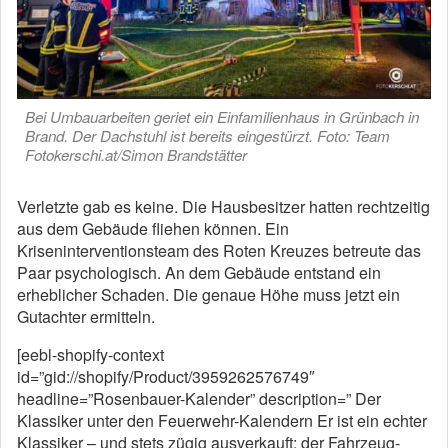
Bei Umbauarbeiten geriet ein Einfamilienhaus in Grünbach in
Brand. Der Dachstuhl ist bereits eingestürzt. Foto: Team
Fotokerschi.at/Simon Brandstätter
Verletzte gab es keine. Die Hausbesitzer hatten rechtzeitig
aus dem Gebäude fliehen können. Ein
Kriseninterventionsteam des Roten Kreuzes betreute das
Paar psychologisch. An dem Gebäude entstand ein
erheblicher Schaden. Die genaue Höhe muss jetzt ein
Gutachter ermitteln.
[eebl-shopify-context
id=”gid://shopify/Product/3959262576749″
headline=”Rosenbauer-Kalender” description=” Der
Klassiker unter den Feuerwehr-Kalendern Er ist ein echter
Klassiker – und stets zügig ausverkauft: der Fahrzeug-