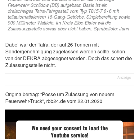
Feuerwehr Schildow (BB) aufgebaut. Basis ist ein
dreiachsiges Tatra-Fahrgestell vom Typ T815-7 6×6 mit
teilautomatisiertem 16-Gang-Getriebe, Singlebereifung sowie
900 Millimeter Wattiefe. Im Kreis Elbe-Elster will die
Zulassungsstelle sowas aber nicht haben. Symbolfoto: Jann
Dabei war der Tatra, der auf 26 Tonnen mit
Sondergenehmigung zugelassen werden sollte, schon
von der DEKRA abgesegnet worden. Doch das schert die
Zulassungsstelle nicht.
Anzeige
Originalbeitrag: “
Posse um Zulassung von neuem
Feuerwehr-Truck”, rbb24.de vom 22.01.2020
We need your consent to load the
Youtube service!