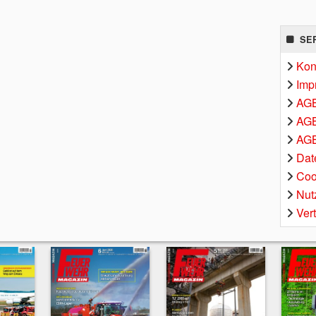
SE
Kon
Imp
AG
AGB
AGB
Dat
Coo
Nut
Ver