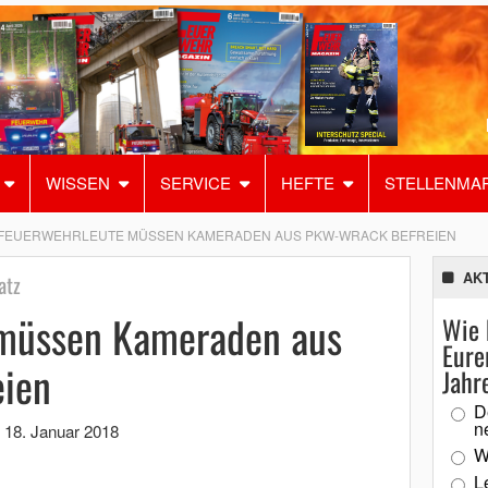
WISSEN
SERVICE
HEFTE
STELLENMA
FEUERWEHRLEUTE MÜSSEN KAMERADEN AUS PKW-WRACK BEFREIEN
AK
atz
 müssen Kameraden aus
Wie 
Eure
ien
Jahr
D
n
,
18. Januar 2018
W
L