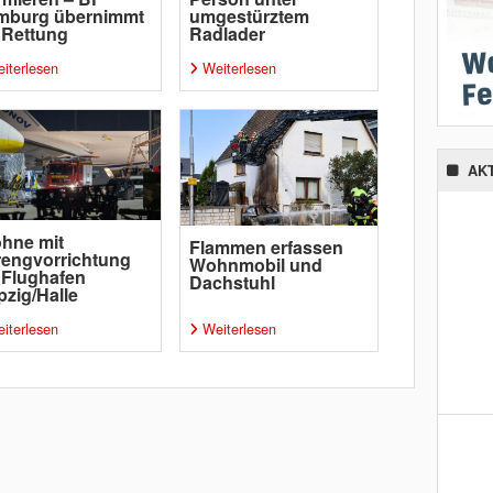
mburg übernimmt
umgestürztem
 Rettung
Radlader
iterlesen
Weiterlesen
AK
hne mit
Flammen erfassen
engvorrichtung
Wohnmobil und
 Flughafen
Dachstuhl
pzig/Halle
iterlesen
Weiterlesen