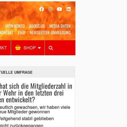
MEIN KONTO
ABOUT US
MEDIA-DATEN
KONTAKT
FEED
NEWSLETTER-ANMELDUNG
RKT
SHOP
Alles
Shop
SUCHEN
TUELLE UMFRAGE
hat sich die Mitgliederzahl in
r Wehr in den letzten drei
en entwickelt?
eutlich gewachsen, wir haben viele
eue Mitglieder gewonnen
eitgehend stabil geblieben
eicht zurückgegangen