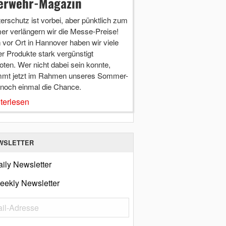
erwehr-Magazin
terschutz ist vorbei, aber pünktlich zum
r verlängern wir die Messe-Preise!
vor Ort in Hannover haben wir viele
r Produkte stark vergünstigt
ten. Wer nicht dabei sein konnte,
mt jetzt im Rahmen unseres Sommer-
 noch einmal die Chance.
terlesen
WSLETTER
ily Newsletter
eekly Newsletter