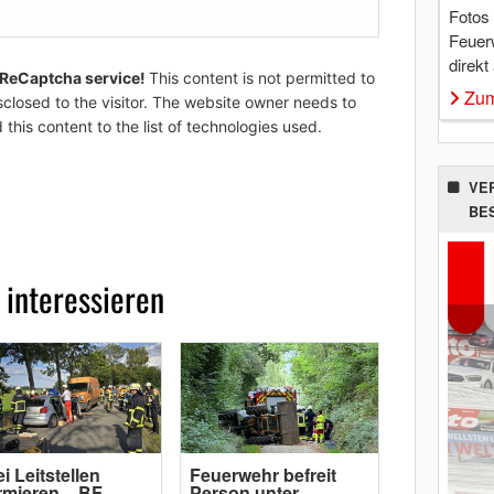
Fotos
Feuer
direkt
 ReCaptcha service!
This content is not permitted to
Zum
sclosed to the visitor. The website owner needs to
 this content to the list of technologies used.
VE
BE
 interessieren
i Leitstellen
Feuerwehr befreit
rmieren – BF
Person unter