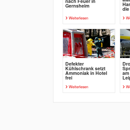
nach Feuer in
Ha
Gernsheim
die
Weiterlesen
We
Defekter
Dro
Kühlschrank setzt
Spr
Ammoniak in Hotel
am
frei
Lei
Weiterlesen
We