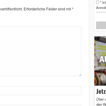
Ic
*
Anmel
eröffentlicht.
Erforderliche Felder sind mit
*
Jet
Über 
den W