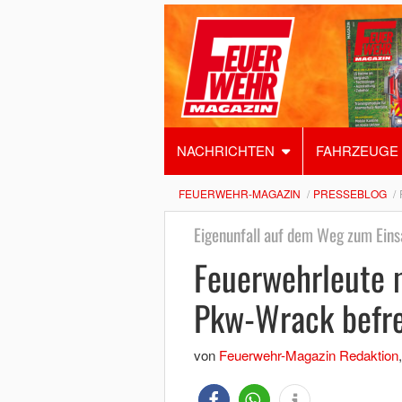
NACHRICHTEN
FAHRZEUGE
FEUERWEHR-MAGAZIN
PRESSEBLOG
Eigenunfall auf dem Weg zum Eins
Feuerwehrleute
Pkw-Wrack befre
von
Feuerwehr-Magazin Redaktion