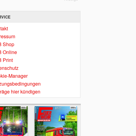
RVICE
takt
ressum
B Shop
 Online
 Print
enschutz
kie-Manager
zungsbedingungen
träge hier kündigen