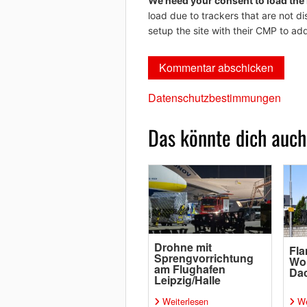
We need your consent to load the
load due to trackers that are not di
setup the site with their CMP to add
Datenschutzbestimmungen
Das könnte dich auch
Drohne mit
Fl
Sprengvorrichtung
Wo
am Flughafen
Da
Leipzig/Halle
Weiterlesen
We