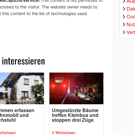
AGB
 ReCaptcha service!
This content is not permitted to
sclosed to the visitor. The website owner needs to
Dat
 this content to the list of technologies used.
Coo
Nut
Ver
 interessieren
ammen erfassen
Umgestürzte Bäume
hnmobil und
treffen Kleinbus und
chstuhl
stoppen drei Züge
iterlesen
Weiterlesen