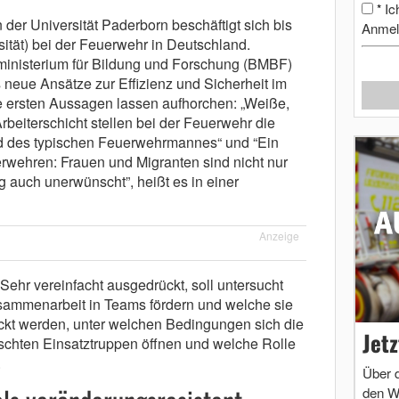
Ic
*
 der Universität Paderborn beschäftigt sich bis
Anmel
sität) bei der Feuerwehr in Deutschland.
sministerium für Bildung und Forschung (BMBF)
s neue Ansätze zur Effizienz und Sicherheit im
 ersten Aussagen lassen aufhorchen: „Weiße,
beiterschicht stellen bei der Feuerwehr die
ld des typischen Feuerwehrmannes“ und “Ein
erwehren: Frauen und Migranten sind nicht nur
g auch unerwünscht”, heißt es in einer
Anzeige
ehr vereinfacht ausgedrückt, soll untersucht
sammenarbeit in Teams fördern und welche sie
ckt werden, unter welchen Bedingungen sich die
Jet
chten Einsatztruppen öffnen und welche Rolle
.
Über 
den W