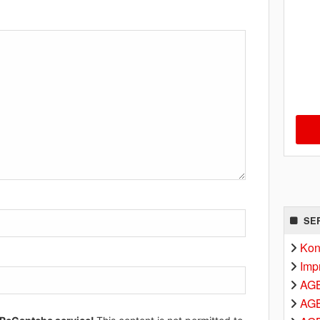
SE
Kon
Imp
AG
AGB