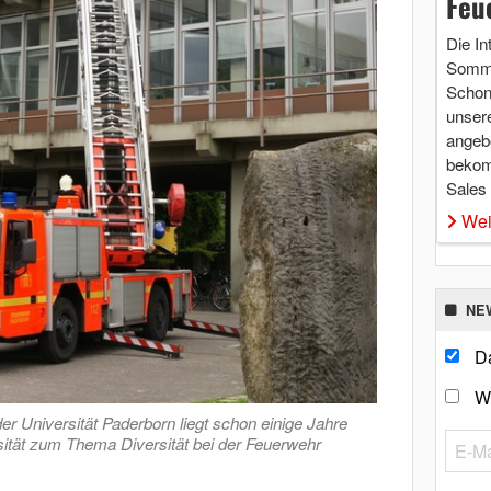
Feu
Die In
Somme
Schon 
unsere
angebo
bekom
Sales
Wei
NE
Da
W
er Universität Paderborn liegt schon einige Jahre
rsität zum Thema Diversität bei der Feuerwehr