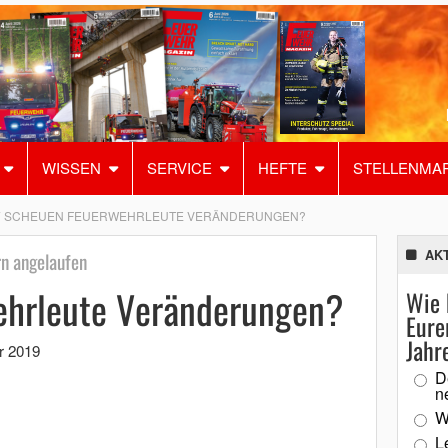
WISSEN
SERVICE
HEFTE
STELLENMA
SCHEUEN FEUERWEHRLEUTE VERÄNDERUNGEN?
AK
rn angelaufen
ehrleute Veränderungen?
Wie 
Eure
Jahr
r 2019
D
n
W
L