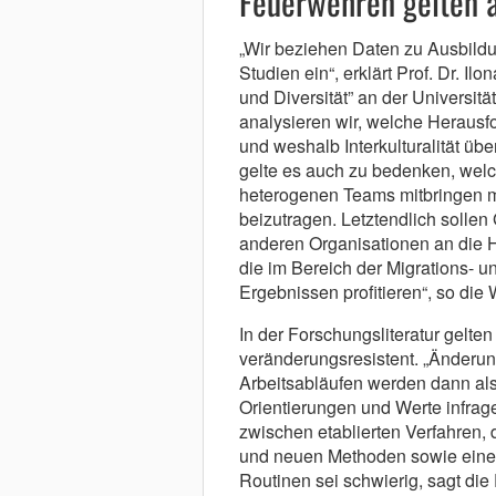
Feuerwehren gelten a
„Wir beziehen Daten zu Ausbildun
Studien ein“, erklärt Prof. Dr. Il
und Diversität” an der Universit
analysieren wir, welche Herausf
und weshalb Interkulturalität ü
gelte es auch zu bedenken, wel
heterogenen Teams mitbringen m
beizutragen. Letztendlich solle
anderen Organisationen an die 
die im Bereich der Migrations- un
Ergebnissen profitieren“, so die 
In der Forschungsliteratur gelt
veränderungsresistent. „Änderun
Arbeitsabläufen werden dann al
Orientierungen und Werte infrag
zwischen etablierten Verfahren, 
und neuen Methoden sowie einer 
Routinen sei schwierig, sagt die