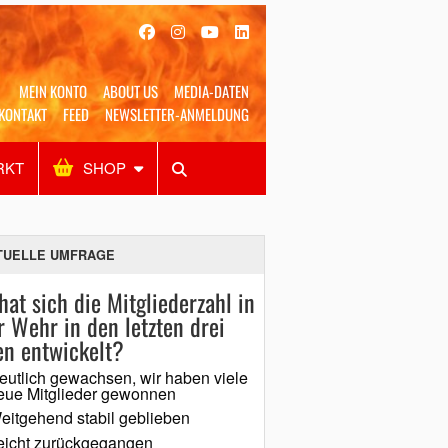
MEIN KONTO
ABOUT US
MEDIA-DATEN
KONTAKT
FEED
NEWSLETTER-ANMELDUNG
RKT
SHOP
Alles
Shop
SUCHEN
TUELLE UMFRAGE
hat sich die Mitgliederzahl in
r Wehr in den letzten drei
en entwickelt?
eutlich gewachsen, wir haben viele
eue Mitglieder gewonnen
eitgehend stabil geblieben
eicht zurückgegangen