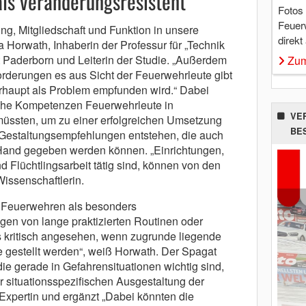
ls veränderungsresistent
Fotos
Feuer
g, Mitgliedschaft und Funktion in unsere
direkt
ona Horwath, Inhaberin der Professur für „Technik
ät Paderborn und Leiterin der Studie. „Außerdem
Zum
orderungen es aus Sicht der Feuerwehrleute gibt
berhaupt als Problem empfunden wird.“ Dabei
che Kompetenzen Feuerwehrleute in
VE
üssten, um zu einer erfolgreichen Umsetzung
BE
n Gestaltungsempfehlungen entstehen, die auch
Hand gegeben werden können. „Einrichtungen,
d Flüchtlingsarbeit tätig sind, können von den
Wissenschaftlerin.
en Feuerwehren als besonders
gen von lange praktizierten Routinen oder
s kritisch angesehen, wenn zugrunde liegende
e gestellt werden“, weiß Horwath. Der Spagat
die gerade in Gefahrensituationen wichtig sind,
situationsspezifischen Ausgestaltung der
 Expertin und ergänzt „Dabei könnten die