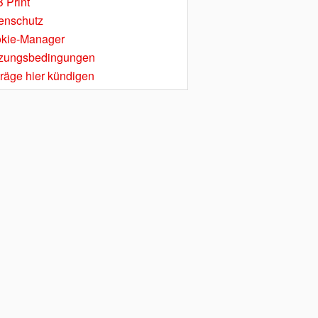
 Print
enschutz
kie-Manager
zungsbedingungen
träge hier kündigen