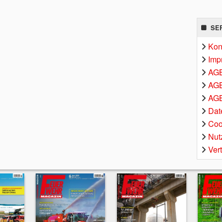
SE
Kon
Imp
AG
AGB
AGB
Dat
Coo
Nut
Ver