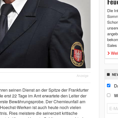
Feu
Die In
Somme
Schon 
unsere
angebo
bekom
Sales
Wei
NE
Anzeige
Da
hren seinen Dienst an der Spitze der Frankfurter
W
erst 22 Tage im Amt erwartete den Leiter der
erste Bewährungsprobe. Der Chemieunfall am
Hoechst-Werken ist auch heute noch vielen
s. Ries meistere die seinerzeit kritische