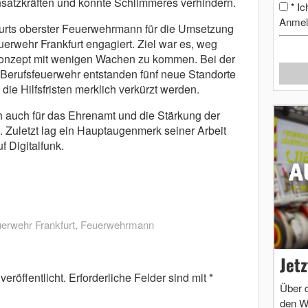
satzkräften und konnte Schlimmeres verhindern.
Ic
*
Anmel
furts oberster Feuerwehrmann für die Umsetzung
uerwehr Frankfurt engagiert. Ziel war es, weg
onzept mit wenigen Wachen zu kommen. Bei der
Berufsfeuerwehr entstanden fünf neue Standorte
die Hilfsfristen merklich verkürzt werden.
ch auch für das Ehrenamt und die Stärkung der
ein. Zuletzt lag ein Hauptaugenmerk seiner Arbeit
f Digitalfunk.
erwehr Frankfurt
,
Feuerwehrmann
Jet
eröffentlicht.
Erforderliche Felder sind mit
*
Über 
den W