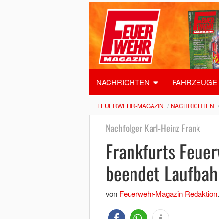
NACHRICHTEN
FAHRZEUGE
FEUERWEHR-MAGAZIN
NACHRICHTEN
Nachfolger Karl-Heinz Frank
Frankfurts Feuer
beendet Laufbah
von
Feuerwehr-Magazin Redaktion