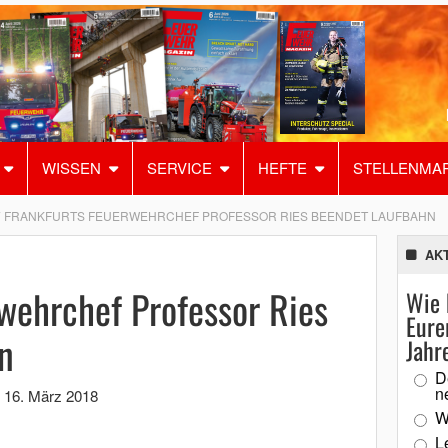
WISSEN
SERVICE
HEFTE
STELLENMA
FRANKFURTS FEUERWEHRCHEF PROFESSOR RIES BEENDET LAUFBAHN
AK
wehrchef Professor Ries
Wie 
Eure
n
Jahr
D
n
,
16. März 2018
W
L