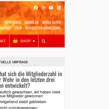
MEIN KONTO
ABOUT US
MEDIA-DATEN
KONTAKT
FEED
NEWSLETTER-ANMELDUNG
RKT
SHOP
Alles
Shop
SUCHEN
TUELLE UMFRAGE
hat sich die Mitgliederzahl in
r Wehr in den letzten drei
en entwickelt?
eutlich gewachsen, wir haben viele
eue Mitglieder gewonnen
eitgehend stabil geblieben
eicht zurückgegangen