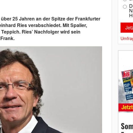
D
N
H
über 25 Jahren an der Spitze der Frankfurter
nhard Ries verabschiedet. Mit Spalier,
eppich. Ries’ Nachfolger wird sein
 Frank.
Umfra
Som