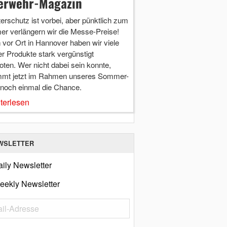
erwehr-Magazin
terschutz ist vorbei, aber pünktlich zum
r verlängern wir die Messe-Preise!
vor Ort in Hannover haben wir viele
r Produkte stark vergünstigt
ten. Wer nicht dabei sein konnte,
mt jetzt im Rahmen unseres Sommer-
 noch einmal die Chance.
terlesen
WSLETTER
ily Newsletter
eekly Newsletter