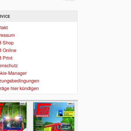
RVICE
takt
ressum
B Shop
 Online
 Print
enschutz
kie-Manager
zungsbedingungen
träge hier kündigen