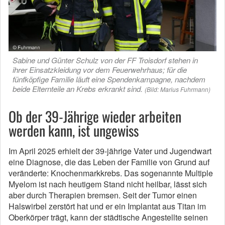
Sabine und Günter Schulz von der FF Troisdorf stehen in
ihrer Einsatzkleidung vor dem Feuerwehrhaus; für die
fünfköpfige Familie läuft eine Spendenkampagne, nachdem
beide Elternteile an Krebs erkrankt sind.
(Bild: Marius Fuhrmann)
Ob der 39-Jährige wieder arbeiten
werden kann, ist ungewiss
Im April 2025 erhielt der 39-jährige Vater und Jugendwart
eine Diagnose, die das Leben der Familie von Grund auf
veränderte: Knochenmarkkrebs. Das sogenannte Multiple
Myelom ist nach heutigem Stand nicht heilbar, lässt sich
aber durch Therapien bremsen. Seit der Tumor einen
Halswirbel zerstört hat und er ein Implantat aus Titan im
Oberkörper trägt, kann der städtische Angestellte seinen