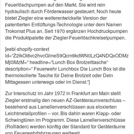
Feuerlöschpumpen auf den Markt. Sie wird rein
hydraulisch durch Förderwasser gesteuert. Noch heute
bietet Ziegler eine weiterentwickelte Version der
patentierten Entlüftungs-Technologie unter dem Namen
Trokomat Plus an. Seit 1970 ergänzen Hochdruckpumpen
die Produktpalette der Ziegler-Feuerlöschkreiselpumpen.
[eebl-shopify-context
id=”Z2lkOi8vc2hvcGlmeS9Qcm9kdWN0LzQ4NDQxODMz
MjI3MzM=” headline=”Lunch Box Brotzeittasche”
description=” Feuerwehr Lunchbox Die Lunch Box ist die
thermoisolierte Tasche für Deine Brotzeit oder Dein
Mittagessen unterwegs oder im Dienst.”]
Zur Interschutz im Jahr
in Frankfurt am Main stellt
1972
Ziegler erstmalig den neuen AZ-Geräteraumverschluss –
bestehend aus Lamellenverschlüssen aus eloxierten
Leichtmetallprofilen – vor. Bis dahin waren Klapp- oder
Schwingtüren im Programm. Diese Lamellenverschlüsse
(Rollläden) werden künftig der Standard für Geräteräume
von Feuerwehrfahrzeugen weltweit.