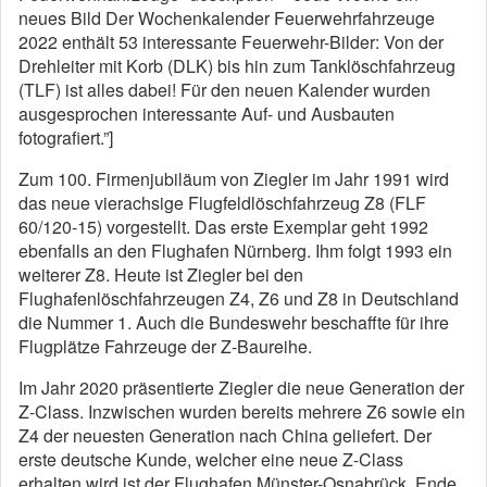
neues Bild Der Wochenkalender Feuerwehrfahrzeuge
2022 enthält 53 interessante Feuerwehr-Bilder: Von der
Drehleiter mit Korb (DLK) bis hin zum Tanklöschfahrzeug
(TLF) ist alles dabei! Für den neuen Kalender wurden
ausgesprochen interessante Auf- und Ausbauten
fotografiert.”]
Zum 100. Firmenjubiläum von Ziegler im Jahr 1991 wird
das neue vierachsige Flugfeldlöschfahrzeug Z8 (FLF
60/120-15) vorgestellt. Das erste Exemplar geht 1992
ebenfalls an den Flughafen Nürnberg. Ihm folgt 1993 ein
weiterer Z8. Heute ist Ziegler bei den
Flughafenlöschfahrzeugen Z4, Z6 und Z8 in Deutschland
die Nummer 1. Auch die Bundeswehr beschaffte für ihre
Flugplätze Fahrzeuge der Z-Baureihe.
Im Jahr 2020 präsentierte Ziegler die neue Generation der
Z-Class. Inzwischen wurden bereits mehrere Z6 sowie ein
Z4 der neuesten Generation nach China geliefert. Der
erste deutsche Kunde, welcher eine neue Z-Class
erhalten wird ist der Flughafen Münster-Osnabrück. Ende