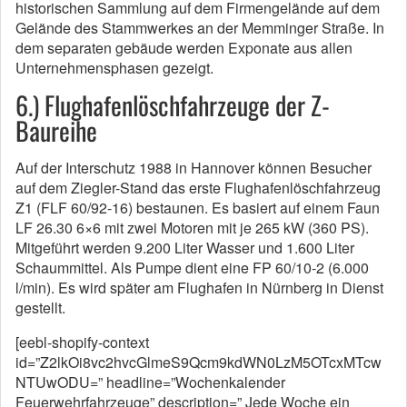
historischen Sammlung auf dem Firmengelände auf dem
Gelände des Stammwerkes an der Memminger Straße. In
dem separaten gebäude werden Exponate aus allen
Unternehmensphasen gezeigt.
6.) Flughafenlöschfahrzeuge der Z-
Baureihe
Auf der Interschutz 1988 in Hannover können Besucher
auf dem Ziegler-Stand das erste Flughafenlöschfahrzeug
Z1 (FLF 60/92-16) bestaunen. Es basiert auf einem Faun
LF 26.30 6×6 mit zwei Motoren mit je 265 kW (360 PS).
Mitgeführt werden 9.200 Liter Wasser und 1.600 Liter
Schaummittel. Als Pumpe dient eine FP 60/10-2 (6.000
l/min). Es wird später am Flughafen in Nürnberg in Dienst
gestellt.
[eebl-shopify-context
id=”Z2lkOi8vc2hvcGlmeS9Qcm9kdWN0LzM5OTcxMTcw
NTUwODU=” headline=”Wochenkalender
Feuerwehrfahrzeuge” description=” Jede Woche ein