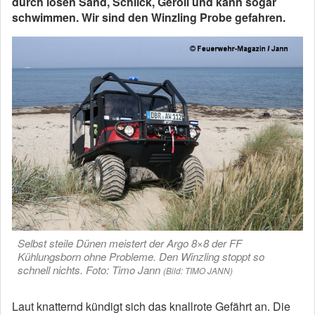
durch losen Sand, Schlick, Geröll und kann sogar
schwimmen. Wir sind den Winzling Probe gefahren.
Selbst steile Dünen meistert der Argo 8×8 der FF
Kühlungsborn ohne Probleme. Den Winzling stoppt so
schnell nichts. Foto: Timo Jann
(Bild: TIMO JANN)
Laut knatternd kündigt sich das knallrote Gefährt an. Die