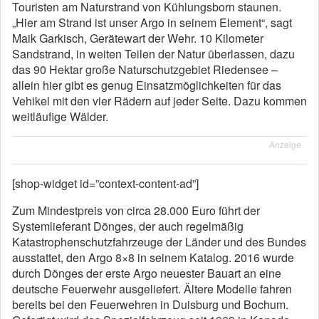
Touristen am Naturstrand von Kühlungsborn staunen.
„Hier am Strand ist unser Argo in seinem Element“, sagt
Maik Garkisch, Gerätewart der Wehr. 10 Kilometer
Sandstrand, in weiten Teilen der Natur überlassen, dazu
das 90 Hektar große Naturschutzgebiet Riedensee –
allein hier gibt es genug Einsatzmöglichkeiten für das
Vehikel mit den vier Rädern auf jeder Seite. Dazu kommen
weitläufige Wälder.
Anzeige
[shop-widget id=”context-content-ad”]
Zum Mindestpreis von circa 28.000 Euro führt der
Systemlieferant Dönges, der auch regelmäßig
Katastrophenschutzfahrzeuge der Länder und des Bundes
ausstattet, den Argo 8×8 in seinem Katalog. 2016 wurde
durch Dönges der erste Argo neuester Bauart an eine
deutsche Feuerwehr ausgeliefert. Ältere Modelle fahren
bereits bei den Feuerwehren in Duisburg und Bochum.