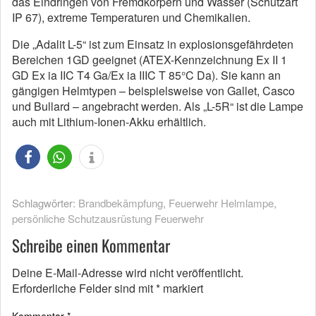
das Eindringen von Fremdkörpern und Wasser (Schutzart
IP 67), extreme Temperaturen und Chemikalien.
Die „Adalit L-5“ ist zum Einsatz in explosionsgefährdeten
Bereichen 1GD geeignet (ATEX-Kennzeichnung Ex II 1
GD Ex ia IIC T4 Ga/Ex ia IIIC T 85°C Da). Sie kann an
gängigen Helmtypen – beispielsweise von Gallet, Casco
und Bullard – angebracht werden. Als „L-5R“ ist die Lampe
auch mit Lithium-Ionen-Akku erhältlich.
Schlagwörter:
Brandbekämpfung
,
Feuerwehr Helmlampe
,
persönliche Schutzausrüstung Feuerwehr
Schreibe einen Kommentar
Deine E-Mail-Adresse wird nicht veröffentlicht.
Erforderliche Felder sind mit
*
markiert