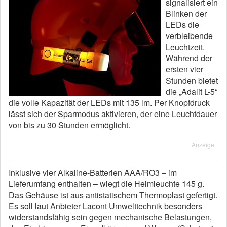
signalisiert ein
Blinken der
LEDs die
verbleibende
Leuchtzeit.
Während der
ersten vier
Stunden bietet
die „Adalit L-5“
die volle Kapazität der LEDs mit 135 lm. Per Knopfdruck
lässt sich der Sparmodus aktivieren, der eine Leuchtdauer
von bis zu 30 Stunden ermöglicht.
Anzeige
Inklusive vier Alkaline-Batterien AAA/RO3 – im
Lieferumfang enthalten – wiegt die Helmleuchte 145 g.
Das Gehäuse ist aus antistatischem Thermoplast gefertigt.
Es soll laut Anbieter Lacont Umwelttechnik besonders
widerstandsfähig sein gegen mechanische Belastungen,