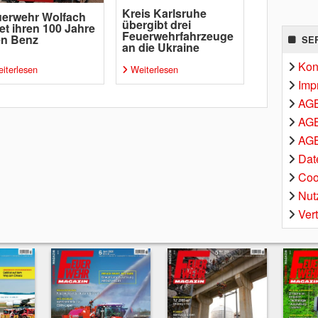
Kreis Karlsruhe
erwehr Wolfach
übergibt drei
tet ihren 100 Jahre
Feuerwehrfahrzeuge
en Benz
SE
an die Ukraine
Kon
iterlesen
Weiterlesen
Imp
AG
AGB
AGB
Dat
Coo
Nut
Ver