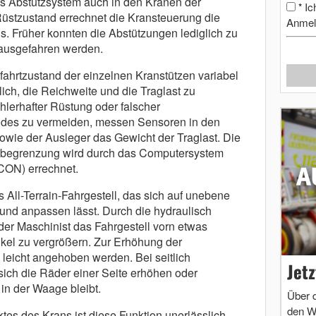
ses Abstützsystem auch in den Kränen der
Ic
*
üstzustand errechnet die Kransteuerung die
Anmel
s. Früher konnten die Abstützungen lediglich zu
 ausgefahren werden.
fahrtzustand der einzelnen Kranstützen variabel
lich, die Reichweite und die Traglast zu
ehlerhafter Rüstung oder falscher
des zu vermeiden, messen Sensoren in den
wie der Ausleger das Gewicht der Traglast. Die
begrenzung wird durch das Computersystem
CON) errechnet.
s All-Terrain-Fahrgestell, das sich auf unebene
und anpassen lässt. Durch die hydraulisch
der Maschinist das Fahrgestell vorn etwas
el zu vergrößern. Zur Erhöhung der
 leicht angehoben werden. Bei seitlich
Jet
ich die Räder einer Seite erhöhen oder
in der Waage bleibt.
Über 
den W
s des Krans ist diese Funktion unerlässlich.