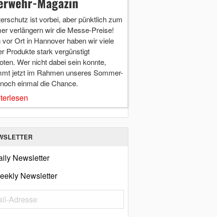
erwehr-Magazin
terschutz ist vorbei, aber pünktlich zum
r verlängern wir die Messe-Preise!
vor Ort in Hannover haben wir viele
r Produkte stark vergünstigt
ten. Wer nicht dabei sein konnte,
mt jetzt im Rahmen unseres Sommer-
 noch einmal die Chance.
terlesen
WSLETTER
ily Newsletter
eekly Newsletter