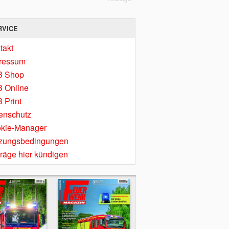
RVICE
takt
ressum
B Shop
 Online
 Print
enschutz
kie-Manager
zungsbedingungen
träge hier kündigen