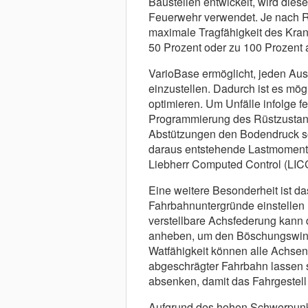
Baustellen entwickelt, wird die
Feuerwehr verwendet. Je nach R
maximale Tragfähigkeit des Kran
50 Prozent oder zu 100 Prozent
VarioBase ermöglicht, jeden Aus
einzustellen. Dadurch ist es mög
optimieren. Um Unfälle infolge f
Programmierung des Rüstzustan
Abstützungen den Bodendruck so
daraus entstehende Lastmoment
Liebherr Computed Control (LIC
Eine weitere Besonderheit ist da
Fahrbahnuntergründe einstellen 
verstellbare Achsfederung kann 
anheben, um den Böschungswink
Watfähigkeit können alle Achsen
abgeschrägter Fahrbahn lassen s
absenken, damit das Fahrgestell 
Aufgrund des hohen Schwerpunkte