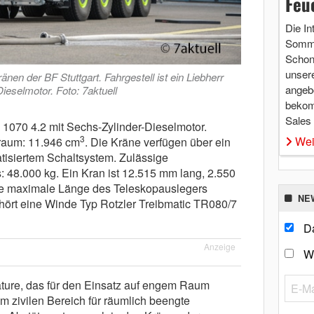
Feu
Die In
Somme
Schon 
unsere
en der BF Stuttgart. Fahrgestell ist ein Liebherr
angebo
ieselmotor. Foto: 7aktuell
bekom
Sales
 1070 4.2 mit Sechs-Zylinder-Dieselmotor.
3
Wei
raum: 11.946 cm
. Die Kräne verfügen über ein
isiertem Schaltsystem. Zulässige
48.000 kg. Ein Kran ist 12.515 mm lang, 2.550
ie maximale Länge des Teleskopauslegers
NE
ehört eine Winde Typ Rotzler Treibmatic TR080/7
Da
Anzeige
W
ature, das für den Einsatz auf engem Raum
 Im zivilen Bereich für räumlich beengte