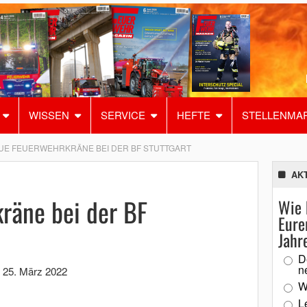
WISSEN
SERVICE
HEFTE
STELLENMA
UE FEUERWEHRKRÄNE BEI DER BF STUTTGART
AK
räne bei der BF
Wie 
Eure
Jahr
D
n
,
25. März 2022
W
L