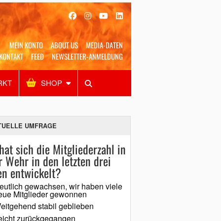
MEIN KONTO
ABOUT US
MEDIA-DATEN
KONTAKT
FEED
NEWSLETTER-ANMELDUNG
RKT
SHOP
Alles
Shop
SUCHEN
TUELLE UMFRAGE
hat sich die Mitgliederzahl in
r Wehr in den letzten drei
en entwickelt?
eutlich gewachsen, wir haben viele
eue Mitglieder gewonnen
eitgehend stabil geblieben
eicht zurückgegangen