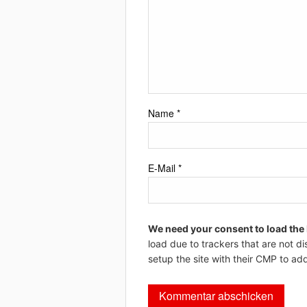
Name
*
E-Mail
*
We need your consent to load the
load due to trackers that are not di
setup the site with their CMP to add