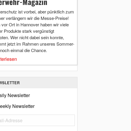
erwehr-Magazin
terschutz ist vorbei, aber pünktlich zum
r verlängern wir die Messe-Preise!
vor Ort in Hannover haben wir viele
r Produkte stark vergünstigt
ten. Wer nicht dabei sein konnte,
mt jetzt im Rahmen unseres Sommer-
 noch einmal die Chance.
terlesen
WSLETTER
ily Newsletter
eekly Newsletter