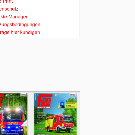
 Print
enschutz
kie-Manager
zungsbedingungen
träge hier kündigen