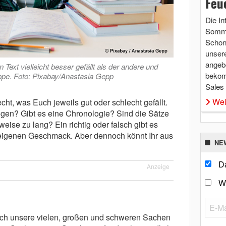
Feu
Die In
Somme
Schon 
unsere
angebo
Text vielleicht besser gefällt als der andere und
bekom
uppe. Foto: Pixabay/Anastasia Gepp
Sales
Wei
cht, was Euch jeweils gut oder schlecht gefällt.
gen? Gibt es eine Chronologie? Sind die Sätze
eise zu lang? Ein richtig oder falsch gibt es
n eigenen Geschmack. Aber dennoch könnt Ihr aus
NE
Da
Anzeige
W
dlich unsere vielen, großen und schweren Sachen