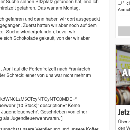
er Suche seinen Sitzplatz gefunden hat, endlich
Ic
*
nfreizeit gefahren. Das war am Montag.
Anmel
ch gefahren und dann haben wir dort ausgepackt
 gegangen. Zuerst hatten wir aber noch auf dem
zer Suche wiedergefunden, bevor wir
te sich Schokolade gekauft, von der wir aber
 April auf die Ferienfreizeit nach Frankreich
r Schreck: einer von uns war nicht mehr im
cm9kdWN0LzM5OTcyNTQyNTQ3MDE=”
rwehr (10 Stück)” description=” Keine
Jet
 Jugendfeuerwehr’. Geschrieben von einer
ng als Jugendfeuerwehrwartin.”]
Über 
den W
zunächst unsere Verpflegung und unsere Koffer