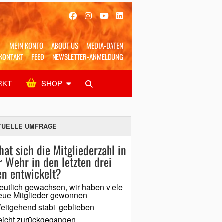
MEIN KONTO
ABOUT US
MEDIA-DATEN
KONTAKT
FEED
NEWSLETTER-ANMELDUNG
RKT
SHOP
Alles
Shop
SUCHEN
TUELLE UMFRAGE
hat sich die Mitgliederzahl in
r Wehr in den letzten drei
en entwickelt?
eutlich gewachsen, wir haben viele
eue Mitglieder gewonnen
eitgehend stabil geblieben
eicht zurückgegangen