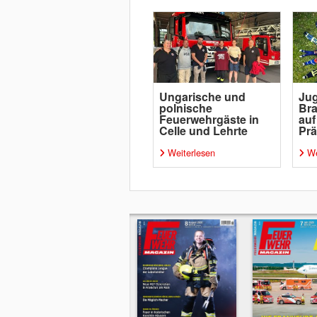
Ungarische und
Ju
polnische
Bra
Feuerwehrgäste in
auf
Celle und Lehrte
Prä
Weiterlesen
We