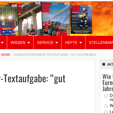
WISSEN
SERVICE
HEFTE
STELLENMA
NEWS
JUGENDFEUERWEHR-TEXTAUFGABE: “GUT SCHREIBEN”
AK
-Textaufgabe: “gut
Wie 
Eure
Jahr
D
n
W
L