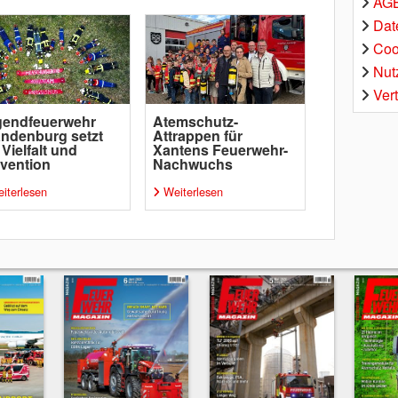
AGB
Dat
Coo
Nut
Ver
gendfeuerwehr
Atemschutz-
ndenburg setzt
Attrappen für
 Vielfalt und
Xantens Feuerwehr-
vention
Nachwuchs
iterlesen
Weiterlesen