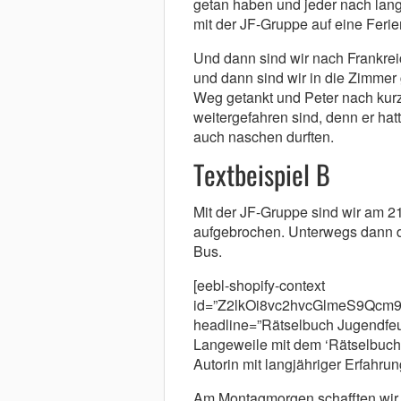
getan haben und jeder nach lang
mit der JF-Gruppe auf eine Ferie
Und dann sind wir nach Frankrei
und dann sind wir in die Zimmer
Weg getankt und Peter nach kur
weitergefahren sind, denn er hat
auch naschen durften.
Textbeispiel B
Mit der JF-Gruppe sind wir am 21.
aufgebrochen. Unterwegs dann de
Bus.
[eebl-shopify-context
id=”Z2lkOi8vc2hvcGlmeS9Q
headline=”Rätselbuch Jugendfeue
Langeweile mit dem ‘Rätselbuch
Autorin mit langjähriger Erfahru
Am Montagmorgen schafften wir 