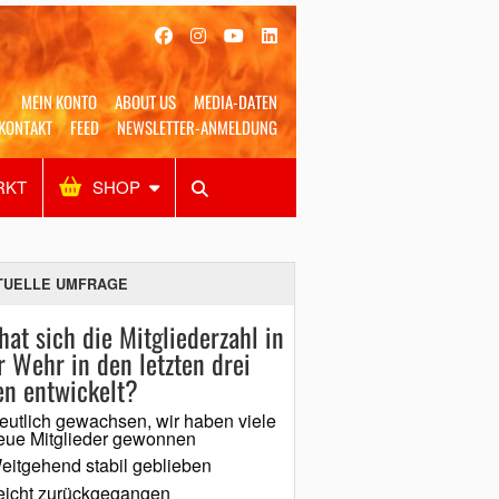
MEIN KONTO
ABOUT US
MEDIA-DATEN
KONTAKT
FEED
NEWSLETTER-ANMELDUNG
RKT
SHOP
Alles
Shop
SUCHEN
TUELLE UMFRAGE
hat sich die Mitgliederzahl in
r Wehr in den letzten drei
en entwickelt?
eutlich gewachsen, wir haben viele
eue Mitglieder gewonnen
eitgehend stabil geblieben
eicht zurückgegangen