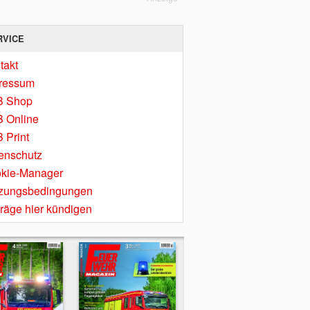
RVICE
takt
ressum
B Shop
 Online
 Print
enschutz
kie-Manager
zungsbedingungen
träge hier kündigen