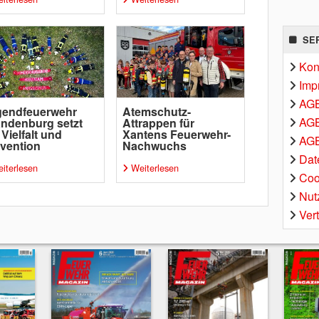
SE
Kon
Imp
AG
gendfeuerwehr
Atemschutz-
AGB
ndenburg setzt
Attrappen für
 Vielfalt und
Xantens Feuerwehr-
AGB
vention
Nachwuchs
Dat
iterlesen
Weiterlesen
Coo
Nut
Ver