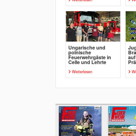
Ungarische und
Ju
polnische
Bra
Feuerwehrgäste in
auf
Celle und Lehrte
Prä
Weiterlesen
We