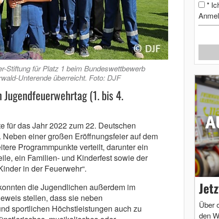
Ic
*
Anmel
r-Stiftung für Platz 1 beim Bundeswettbewerb
wald-Unterende überreicht. Foto: DJF
n Jugendfeuerwehrtag (1. bis 4.
e für das Jahr 2022 zum 22. Deutschen
 Neben einer großen Eröffnungsfeier auf dem
tere Programmpunkte verteilt, darunter ein
le, ein Familien- und Kinderfest sowie der
inder in der Feuerwehr“.
Jet
onnten die Jugendlichen außerdem im
weis stellen, dass sie neben
Über 
d sportlichen Höchstleistungen auch zu
den W