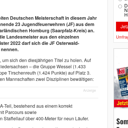
D
N
H
iten Deutschen Meisterschaft in diesem Jahr
nende 23 Jugendfeuerwehren (JF) aus dem
rländischen Homburg (Saarpfalz-Kreis) an.
r die Landesmeister aus den einzelnen
Umfra
ter 2022 darf sich die JF Osterwald-
 nennen.
um sich den diesjährigen Titel zu holen. Auf
 Niedersachsen – die Gruppe Wessel (1.433
pe Tirschenreuth (1.424 Punkte) auf Platz 3.
hen Mannschaften zwei Disziplinen bewältigen:
Anzeige
A-Teil, bestehend aus einem korrekt
mit Parcours sowie
en Staffellauf über 400-Meter für neun Läufer.
Som