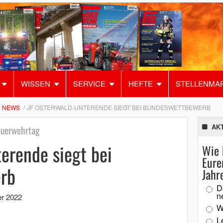
WISSEN
SERVICE
HEFTE
STELLENMA
NEWS
JF OSTERWALD-UNTERENDE SIEGT BEI BUNDESWETTBEWERB
AK
euerwehrtag
erende siegt bei
Wie 
Eure
rb
Jahr
D
n
r 2022
W
L