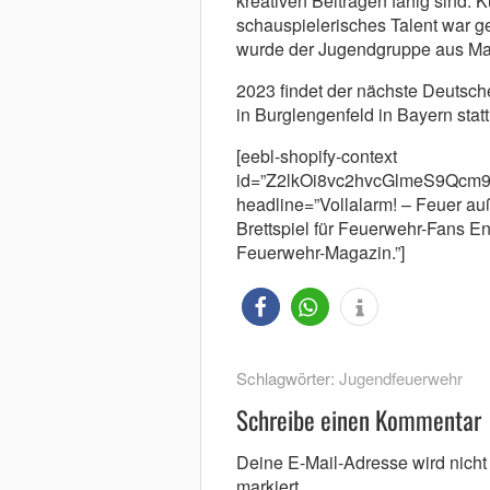
kreativen Beiträgen fähig sind. 
schauspielerisches Talent war ge
wurde der Jugendgruppe aus Ma
2023 findet der nächste Deutsc
in Burglengenfeld in Bayern statt
[eebl-shopify-context
id=”Z2lkOi8vc2hvcGlmeS9Qc
headline=”Vollalarm! – Feuer auß
Brettspiel für Feuerwehr-Fans En
Feuerwehr-Magazin.”]
Schlagwörter:
Jugendfeuerwehr
Schreibe einen Kommentar
Deine E-Mail-Adresse wird nicht v
markiert