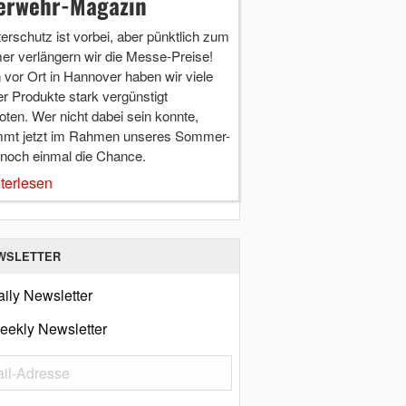
erwehr-Magazin
terschutz ist vorbei, aber pünktlich zum
r verlängern wir die Messe-Preise!
vor Ort in Hannover haben wir viele
r Produkte stark vergünstigt
ten. Wer nicht dabei sein konnte,
mt jetzt im Rahmen unseres Sommer-
 noch einmal die Chance.
terlesen
WSLETTER
ily Newsletter
eekly Newsletter