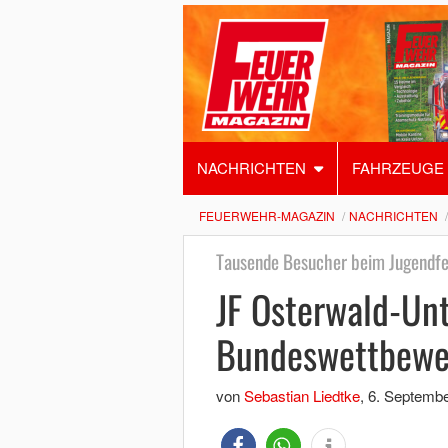
NACHRICHTEN
FAHRZEUGE
FEUERWEHR-MAGAZIN
NACHRICHTEN
Tausende Besucher beim Jugendf
JF Osterwald-Unt
Bundeswettbewe
von
Sebastian Liedtke
,
6. Septembe