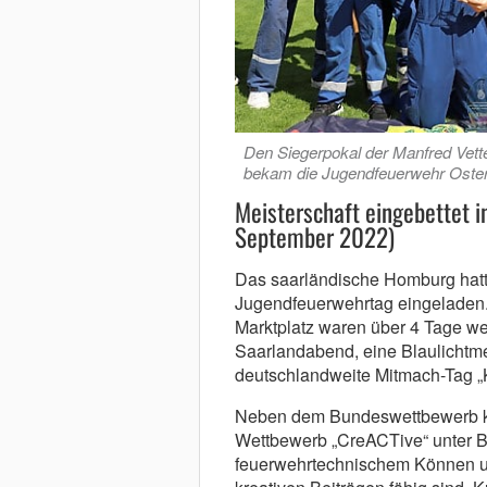
Den Siegerpokal der Manfred Vette
bekam die Jugendfeuerwehr Oster
Meisterschaft eingebettet i
September 2022)
Das saarländische Homburg hatt
Jugendfeuerwehrtag eingeladen.
Marktplatz waren über 4 Tage wei
Saarlandabend, eine Blaulichtmei
deutschlandweite Mitmach-Tag „K
Neben dem Bundeswettbewerb k
Wettbewerb „CreACTive“ unter Be
feuerwehrtechnischem Können un