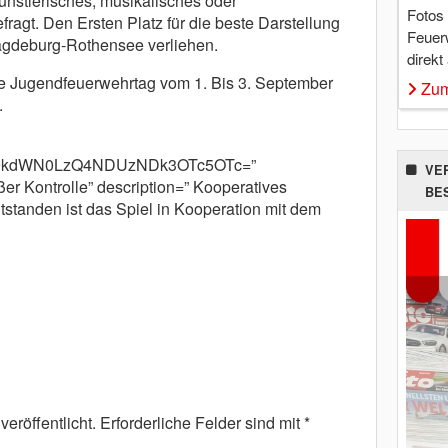
Künstlerisches, musikalisches oder
Fotos
fragt. Den Ersten Platz für die beste Darstellung
Feuer
gdeburg-Rothensee verliehen.
direkt
he Jugendfeuerwehrtag vom 1. Bis 3. September
Zum
.
m9kdWN0LzQ4NDUzNDk3OTc5OTc=”
VE
er Kontrolle” description=” Kooperatives
BE
tstanden ist das Spiel in Kooperation mit dem
eröffentlicht.
Erforderliche Felder sind mit
*