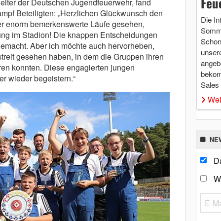
Feu
leiter der Deutschen Jugendfeuerwehr, fand
ampf Beteiligten: „Herzlichen Glückwunsch den
Die In
er enorm bemerkenswerte Läufe gesehen,
Somme
mung im Stadion! Die knappen Entscheidungen
Schon 
emacht. Aber ich möchte auch hervorheben,
unsere
streit gesehen haben, in dem die Gruppen ihren
angebo
ren konnten. Diese engagierten jungen
bekom
r wieder begeistern.“
Sales
Wei
NE
Da
W