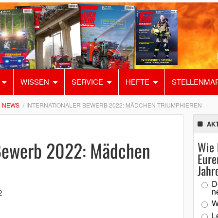
WISSEN
SERVICE
HEFTE
STELLENMA
NEWS
INTERNATIONALER BEWERB 2022: MÄDCHEN TRIUMPHIEREN
AK
 Bewerb 2022: Mädchen
Wie 
Eure
Jahr
D
n
2
W
L