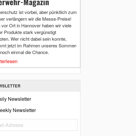
erwehr-Magazin
terschutz ist vorbei, aber pünktlich zum
r verlängern wir die Messe-Preise!
vor Ort in Hannover haben wir viele
r Produkte stark vergünstigt
ten. Wer nicht dabei sein konnte,
mt jetzt im Rahmen unseres Sommer-
 noch einmal die Chance.
terlesen
WSLETTER
ily Newsletter
eekly Newsletter