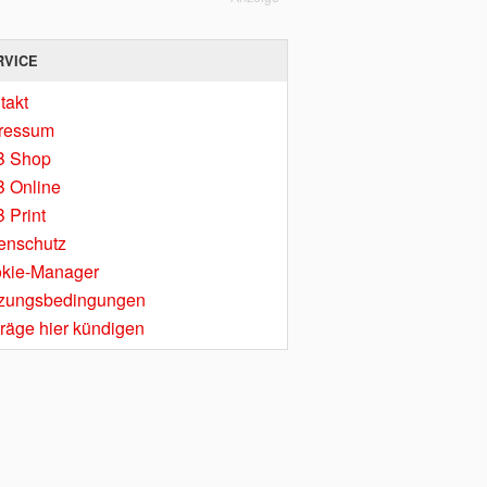
RVICE
takt
ressum
B Shop
 Online
 Print
enschutz
kie-Manager
zungsbedingungen
träge hier kündigen