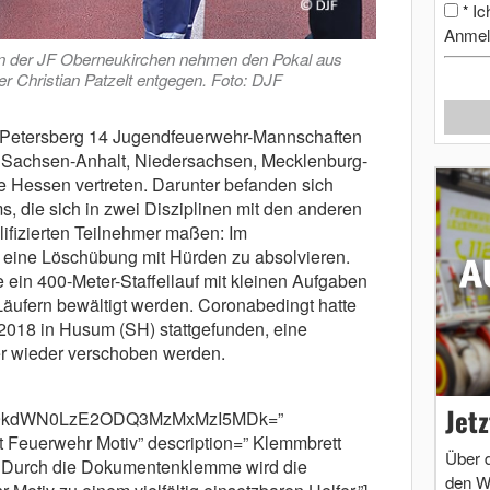
Ic
*
Anmel
n der JF Oberneukirchen nehmen den Pokal aus
 Christian Patzelt entgegen. Foto: DJF
 Petersberg 14 Jugendfeuerwehr-Mannschaften
 Sachsen-Anhalt, Niedersachsen, Mecklenburg-
Hessen vertreten. Darunter befanden sich
s, die sich in zwei Disziplinen mit den anderen
ifizierten Teilnehmer maßen: Im
 eine Löschübung mit Hürden zu absolvieren.
e ein 400-Meter-Staffellauf mit kleinen Aufgaben
äufern bewältigt werden. Coronabedingt hatte
 2018 in Husum (SH) stattgefunden, eine
r wieder verschoben werden.
Jet
m9kdWN0LzE2ODQ3MzMxMzI5MDk=”
 Feuerwehr Motiv” description=” Klemmbrett
Über 
Durch die Dokumentenklemme wird die
den W