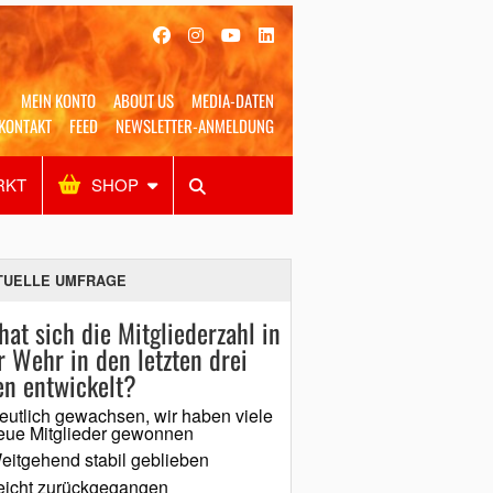
MEIN KONTO
ABOUT US
MEDIA-DATEN
KONTAKT
FEED
NEWSLETTER-ANMELDUNG
RKT
SHOP
Alles
Shop
SUCHEN
TUELLE UMFRAGE
hat sich die Mitgliederzahl in
r Wehr in den letzten drei
en entwickelt?
eutlich gewachsen, wir haben viele
eue Mitglieder gewonnen
eitgehend stabil geblieben
eicht zurückgegangen