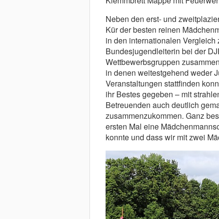
Klemmbrett Mappe mit Feuerwehr M
Neben den erst- und zweitplazie
Kür der besten reinen Mädchenm
in den internationalen Vergleich 
Bundesjugendleiterin bei der DJF
Wettbewerbsgruppen zusammen: „
in denen weitestgehend weder 
Veranstaltungen stattfinden kon
ihr Bestes gegeben – mit strahl
Betreuenden auch deutlich gemac
zusammenzukommen. Ganz besond
ersten Mal eine Mädchenmannsch
konnte und dass wir mit zwei M