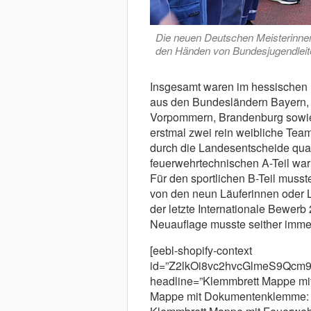
Die neuen Deutschen Meisterinne
den Händen von Bundesjugendleiter
Insgesamt waren im hessischen
aus den Bundesländern Bayern,
Vorpommern, Brandenburg sowie 
erstmal zwei rein weibliche Team
durch die Landesentscheide qual
feuerwehrtechnischen A-Teil war
Für den sportlichen B-Teil musst
von den neun Läuferinnen oder L
der letzte Internationale Bewerb
Neuauflage musste seither imme
[eebl-shopify-context
id=”Z2lkOi8vc2hvcGlmeS9Qc
headline=”Klemmbrett Mappe mit
Mappe mit Dokumentenklemme: 