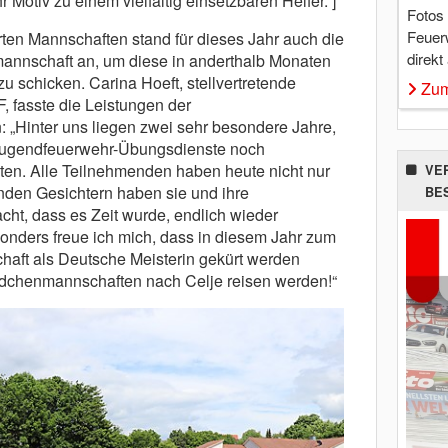
otiv zu einem vielfältig einsetzbaren Helfer.”]
Fotos
Feuer
rten Mannschaften stand für dieses Jahr auch die
direkt
annschaft an, um diese in anderthalb Monaten
zu schicken. Carina Hoeft, stellvertretende
Zum
, fasste die Leistungen der
Hinter uns liegen zwei sehr besondere Jahre,
Jugendfeuerwehr-Übungsdienste noch
nten. Alle Teilnehmenden haben heute nicht nur
VE
enden Gesichtern haben sie und ihre
BE
ht, dass es Zeit wurde, endlich wieder
ers freue ich mich, dass in diesem Jahr zum
aft als Deutsche Meisterin gekürt werden
ädchenmannschaften nach Celje reisen werden!“