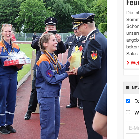
Feu
Die In
Somme
Schon 
unsere
angebo
bekom
Sales
Wei
NE
Da
W