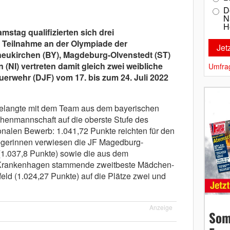
D
N
H
stag qualifizierten sich drei
 Teilnahme an der Olympiade der
eukirchen (BY), Magdeburg-Olvenstedt (ST)
NI) vertreten damit gleich zwei weibliche
Umfra
rwehr (DJF) vom 17. bis zum 24. Juli 2022
gelangte mit dem Team aus dem bayerischen
henmannschaft auf die oberste Stufe des
onalen Bewerb: 1.041,72 Punkte reichten für den
iegerinnen verwiesen die JF Magedburg-
(1.037,8 Punkte) sowie die aus dem
-Krankenhagen stammende zweitbeste Mädchen-
ld (1.024,27 Punkte) auf die Plätze zwei und
Anzeige
Som