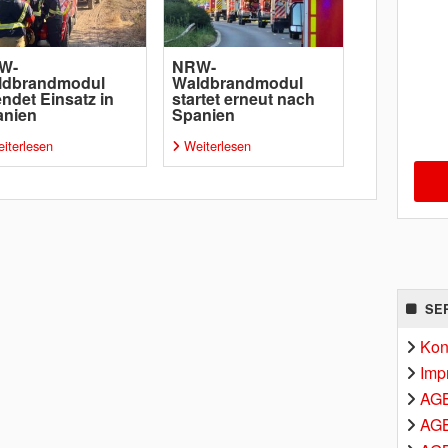
W-
NRW-
ldbrandmodul
Waldbrandmodul
ndet Einsatz in
startet erneut nach
anien
Spanien
iterlesen
Weiterlesen
SE
Kon
Imp
AG
AGB