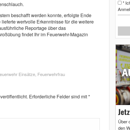
Ic
*
enschlauch.
Anmel
em beschafft werden konnte, erfolgte Ende
ieferte wertvolle Erkenntnisse für die weitere
ausführliche Reportage über das
roßübung findet Ihr im Feuerwehr-Magazin
euerwehr Einsätze
,
Feuerwehrfrau
eröffentlicht.
Erforderliche Felder sind mit
*
Jet
Über 
den W