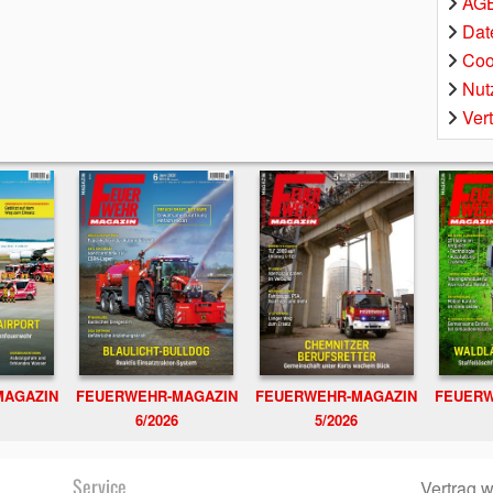
AGB
Dat
Coo
Nut
Ver
MAGAZIN
FEUERWEHR-MAGAZIN
FEUERWEHR-MAGAZIN
FEUERW
6/2026
5/2026
Service
Vertrag w