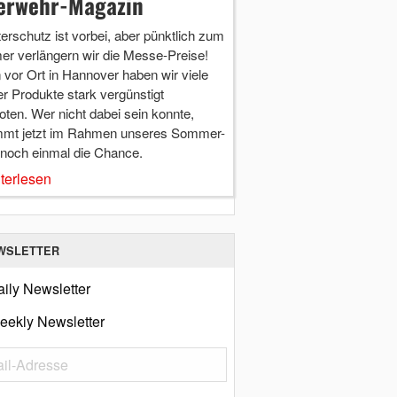
erwehr-Magazin
terschutz ist vorbei, aber pünktlich zum
r verlängern wir die Messe-Preise!
vor Ort in Hannover haben wir viele
r Produkte stark vergünstigt
ten. Wer nicht dabei sein konnte,
mt jetzt im Rahmen unseres Sommer-
 noch einmal die Chance.
terlesen
WSLETTER
ily Newsletter
eekly Newsletter