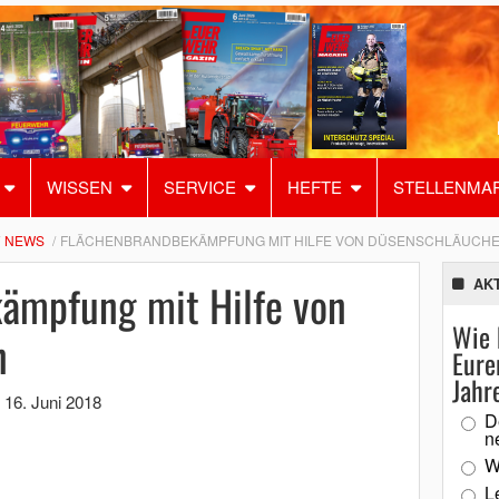
WISSEN
SERVICE
HEFTE
STELLENMA
NEWS
FLÄCHENBRANDBEKÄMPFUNG MIT HILFE VON DÜSENSCHLÄUCH
ämpfung mit Hilfe von
AK
Wie 
n
Eure
Jahr
,
16. Juni 2018
D
n
W
L