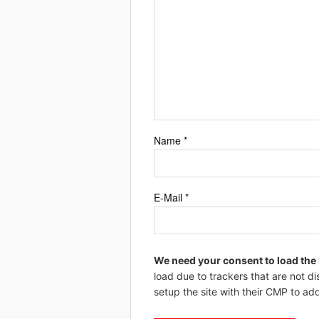
Name
*
E-Mail
*
We need your consent to load the
load due to trackers that are not di
setup the site with their CMP to add