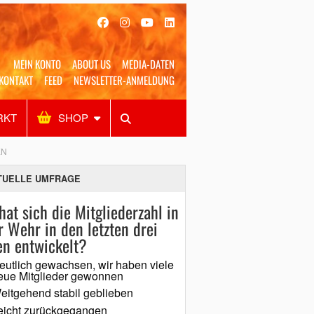
MEIN KONTO
ABOUT US
MEDIA-DATEN
KONTAKT
FEED
NEWSLETTER-ANMELDUNG
RKT
SHOP
Alles
Shop
SUCHEN
EN
TUELLE UMFRAGE
hat sich die Mitgliederzahl in
r Wehr in den letzten drei
en entwickelt?
eutlich gewachsen, wir haben viele
eue Mitglieder gewonnen
eitgehend stabil geblieben
eicht zurückgegangen