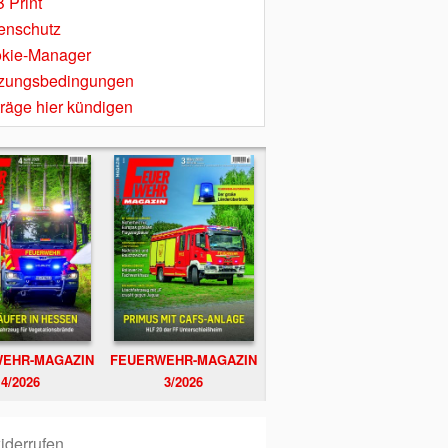
 Print
enschutz
kie-Manager
zungsbedingungen
träge hier kündigen
EHR-MAGAZIN
FEUERWEHR-MAGAZIN
4/2026
3/2026
iderrufen