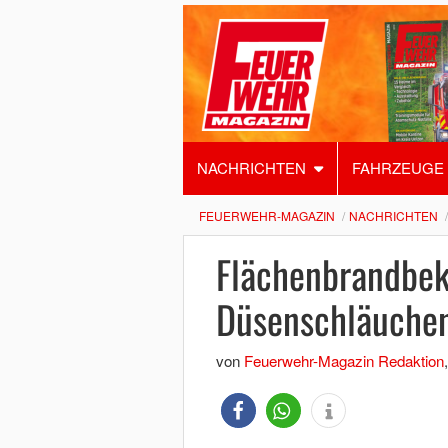
NACHRICHTEN
FAHRZEUGE
FEUERWEHR-MAGAZIN
NACHRICHTEN
Flächenbrandbek
Düsenschläuche
von
Feuerwehr-Magazin Redaktion