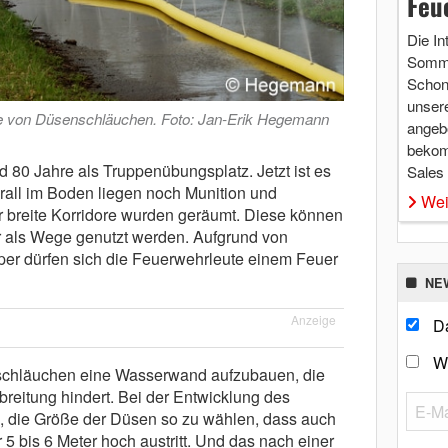
Feu
Die In
Somme
Schon 
unsere
e von Düsenschläuchen. Foto: Jan-Erik Hegemann
angebo
bekom
d 80 Jahre als Truppenübungsplatz. Jetzt ist es
Sales
rall im Boden liegen noch Munition und
Wei
r breite Korridore wurden geräumt. Diese können
r als Wege genutzt werden. Aufgrund von
er dürfen sich die Feuerwehrleute einem Feuer
NE
Anzeige
Da
W
nschläuchen eine Wasserwand aufzubauen, die
reitung hindert. Bei der Entwicklung des
, die Größe der Düsen so zu wählen, dass auch
5 bis 6 Meter hoch austritt. Und das nach einer