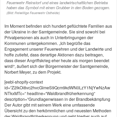
Feuerwehr Reinstorf und eines landwirtschaftlichen Betriebs
haben das Symbol mit einen Grubber in den Boden gezogen.
(Bild: Freiwillige Feuerwehr Ostheide)
Im Moment befinden sich hundert geflüchtete Familien aus
der Ukraine in der Samtgemeinde. Sie sind sowohl bei
Privatpersonen als auch in Unterbringungen der
Kommunen untergekommen. „Ich begrüße das
Engagement unserer Feuerwehren und der Landwirte und
hoffe zutiefst, dass derartige Aktionen dazu beitragen,
dass dieser Angriffskrieg eher heute als morgen beendet
wird!“, äußert sich der Bürgermeister der Samtgemeinde,
Norbert Meyer, zu dem Projekt.
[eebl-shopify-context
id=”Z2lkOi8vc2hvcGlmeS9Qcm9kdWN0LzY1NjYwNzAw
NTkxMTc=” headline=”Waldbrandfrüherkennung”
description=”Grundlagenwissen in der Brandbekämpfung
Der Autor gibt mit seinem Werk eine umfassende
Übersicht zu den herkömmlichen und neuesten Methoden
der Waldbrandfrüherkennung und geht hierbei auch auf