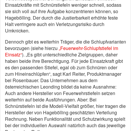
Einsatzkräfte mit Schnürstiefeln weniger schnell, sodass
sie sich voll auf ihre Aufgabe konzentrieren können, so
Hagebölling. Der durch die Justierbarkeit erhöhte feste
Halt verringere auch ein Verletzungsrisiko durch
Umknicken.
Dennoch gibt es weiterhin Träger, die die Schlupfvarianten
bevorzugen (siehe hierzu
„Feuerwehr-Schlupfstiefel im
Einsatz“
). „Es gibt unterschiedliche Zielgruppen, daher
haben beide ihre Berechtigung. Für jede Einsatzkraft gibt
es den passenden Stiefel, egal ob zum Schnüren oder
zum Hineinschlüpfen“, sagt Karl Reiter, Produktmanager
bei Rosenbauer. Das Unternehmen aus dem
österreichischen Leonding bildet da keine Ausnahme:
Auch andere Hersteller von Feuerwehrstiefeln setzen
weiterhin auf beide Ausführungen. Aber: Bei
Schnürstiefeln ist die Modell-Vielfalt größer, hier tragen die
Hersteller der von Hagebölling geschätzten Verteilung
Rechnung. Neben Funktionalität und Schutzwirkung spielt
bei der individuellen Auswahl natürlich auch das jeweilige