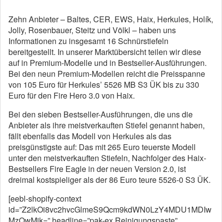
Zehn Anbieter – Baltes, CER, EWS, Haix, Herkules, Holík,
Jolly, Rosenbauer, Steitz und Völkl – haben uns
Informationen zu insgesamt 16 Schnürstiefeln
bereitgestellt. In unserer Marktübersicht teilen wir diese
auf in Premium-Modelle und in Bestseller-Ausführungen.
Bei den neun Premium-Modellen reicht die Preisspanne
von 105 Euro für Herkules’ 5526 MB S3 ÜK bis zu 330
Euro für den Fire Hero 3.0 von Haix.
Bei den sieben Bestseller-Ausführungen, die uns die
Anbieter als ihre meistverkauften Stiefel genannt haben,
fällt ebenfalls das Modell von Herkules als das
preisgünstigste auf: Das mit 265 Euro teuerste Modell
unter den meistverkauften Stiefeln, Nachfolger des Haix-
Bestsellers Fire Eagle in der neuen Version 2.0, ist
dreimal kostspieliger als der 86 Euro teure 5526-0 S3 ÜK.
[eebl-shopify-context
id=”Z2lkOi8vc2hvcGlmeS9Qcm9kdWN0LzY4MDU1MDIw
MzQwMjk=” headline=”pak-ex Reinigungspaste”