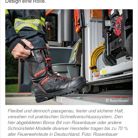
Design eine Rolle.
Flexibel und dennoch passgenau, fester und sicherer Halt,
versehen mit praktischen Schnellverschlusssystem. Den
hier abgebildeten Boros B4 von Rosenbauer oder andere
Schnürstiefel-Modelle diverser Hersteller tragen bis zu 70 %
aller Feuerwehrleute in Deutschland. Foto: Rosenbauer