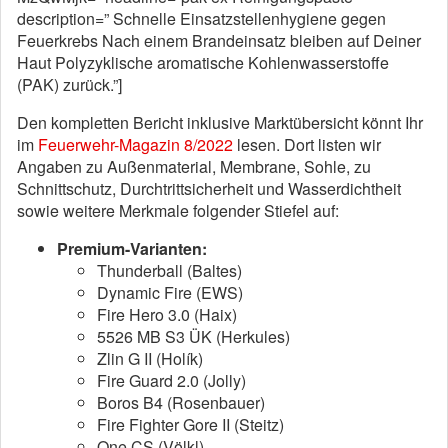
description=” Schnelle Einsatzstellenhygiene gegen
Feuerkrebs Nach einem Brandeinsatz bleiben auf Deiner
Haut Polyzyklische aromatische Kohlenwasserstoffe
(PAK) zurück.”]
Den kompletten Bericht inklusive Marktübersicht könnt Ihr
im
Feuerwehr-Magazin 8/2022
lesen. Dort listen wir
Angaben zu Außenmaterial, Membrane, Sohle, zu
Schnittschutz, Durchtrittsicherheit und Wasserdichtheit
sowie weitere Merkmale folgender Stiefel auf:
Premium-Varianten:
Thunderball (Baltes)
Dynamic Fire (EWS)
Fire Hero 3.0 (Haix)
5526 MB S3 ÜK (Herkules)
Zlin G II (Holík)
Fire Guard 2.0 (Jolly)
Boros B4 (Rosenbauer)
Fire Fighter Gore II (Steitz)
One CS (Völkl)