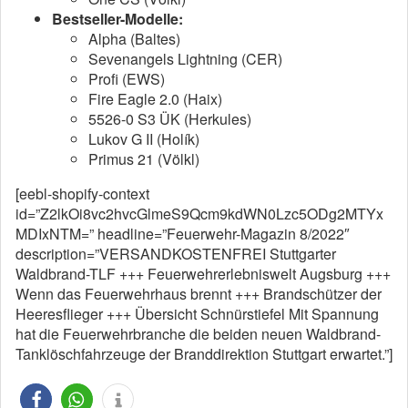
Bestseller-Modelle:
Alpha (Baltes)
Sevenangels Lightning (CER)
Profi (EWS)
Fire Eagle 2.0 (Haix)
5526-0 S3 ÜK (Herkules)
Lukov G II (Holík)
Primus 21 (Völkl)
[eebl-shopify-context
id=”Z2lkOi8vc2hvcGlmeS9Qcm9kdWN0Lzc5ODg2MTYx
MDIxNTM=” headline=”Feuerwehr-Magazin 8/2022″
description=”VERSANDKOSTENFREI Stuttgarter
Waldbrand-TLF +++ Feuerwehrerlebniswelt Augsburg +++
Wenn das Feuerwehrhaus brennt +++ Brandschützer der
Heeresflieger +++ Übersicht Schnürstiefel Mit Spannung
hat die Feuerwehrbranche die beiden neuen Waldbrand-
Tanklöschfahrzeuge der Branddirektion Stuttgart erwartet.”]