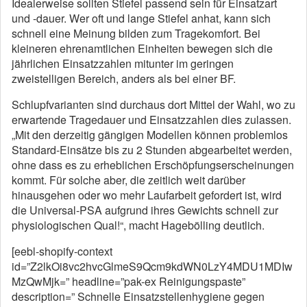
Idealerweise sollten Stiefel passend sein für Einsatzart
und -dauer. Wer oft und lange Stiefel anhat, kann sich
schnell eine Meinung bilden zum Tragekomfort. Bei
kleineren ehrenamtlichen Einheiten bewegen sich die
jährlichen Einsatzzahlen mitunter im geringen
zweistelligen Bereich, anders als bei einer BF.
Schlupfvarianten sind durchaus dort Mittel der Wahl, wo zu
erwartende Tragedauer und Einsatzzahlen dies zulassen.
„Mit den derzeitig gängigen Modellen können problemlos
Standard-Einsätze bis zu 2 Stunden abgearbeitet werden,
ohne dass es zu erheblichen Erschöpfungserscheinungen
kommt. Für solche aber, die zeitlich weit darüber
hinausgehen oder wo mehr Laufarbeit gefordert ist, wird
die Universal-PSA aufgrund ihres Gewichts schnell zur
physiologischen Qual!“, macht Hagebölling deutlich.
[eebl-shopify-context
id=”Z2lkOi8vc2hvcGlmeS9Qcm9kdWN0LzY4MDU1MDIw
MzQwMjk=” headline=”pak-ex Reinigungspaste”
description=” Schnelle Einsatzstellenhygiene gegen