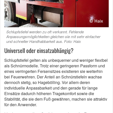
Schlupfstiefel werden zu oft verkannt. Fehlende
Anpassungsmöglichkeiten gleichen sie mit sehr einfacher
und schneller Handhabbarkeit aus. Foto: Haix
Universell oder einsatzabhängig?
Schlupfstiefel gelten als unbequemer und weniger flexibel
als Schnürmodelle. Trotz einer geringeren Passform und
eines verringerten Fersensitzes existieren sie weiterhin
bei Feuerwehren. Der Anteil an Schnürstiefeln wachse
dennoch stetig, so Hagebölling. Vor allem deren
individuelle Anpassbarkeit und den gerade für lange
Einsätze dadurch höheren Tragekomfort sowie die
Stabilität, die sie dem Fuß gewähren, machen sie attraktiv
für den Anwender.