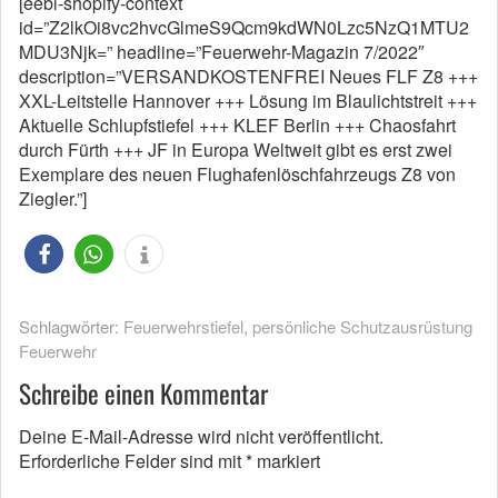
[eebl-shopify-context
id=”Z2lkOi8vc2hvcGlmeS9Qcm9kdWN0Lzc5NzQ1MTU2
MDU3Njk=” headline=”Feuerwehr-Magazin 7/2022″
description=”VERSANDKOSTENFREI Neues FLF Z8 +++
XXL-Leitstelle Hannover +++ Lösung im Blaulichtstreit +++
Aktuelle Schlupfstiefel +++ KLEF Berlin +++ Chaosfahrt
durch Fürth +++ JF in Europa Weltweit gibt es erst zwei
Exemplare des neuen Flughafenlöschfahrzeugs Z8 von
Ziegler.”]
Schlagwörter:
Feuerwehrstiefel
,
persönliche Schutzausrüstung
Feuerwehr
Schreibe einen Kommentar
Deine E-Mail-Adresse wird nicht veröffentlicht.
Erforderliche Felder sind mit
*
markiert