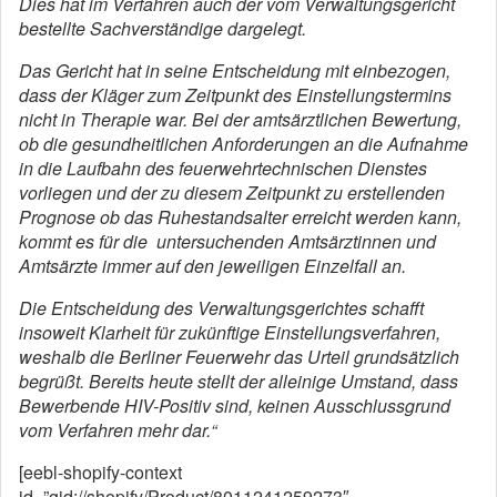
Dies hat im Verfahren auch der vom Verwaltungsgericht
bestellte Sachverständige dargelegt.
Das Gericht hat in seine Entscheidung mit einbezogen,
dass der Kläger zum Zeitpunkt des Einstellungstermins
nicht in Therapie war. Bei der amtsärztlichen Bewertung,
ob die gesundheitlichen Anforderungen an die Aufnahme
in die Laufbahn des feuerwehrtechnischen Dienstes
vorliegen und der zu diesem Zeitpunkt zu erstellenden
Prognose ob das Ruhestandsalter erreicht werden kann,
kommt es für die untersuchenden Amtsärztinnen und
Amtsärzte immer auf den jeweiligen Einzelfall an.
Die Entscheidung des Verwaltungsgerichtes schafft
insoweit Klarheit für zukünftige Einstellungsverfahren,
weshalb die Berliner Feuerwehr das Urteil grundsätzlich
begrüßt. Bereits heute stellt der alleinige Umstand, dass
Bewerbende HIV-Positiv sind, keinen Ausschlussgrund
vom Verfahren mehr dar.“
[eebl-shopify-context
id=”gid://shopify/Product/8011241259273″